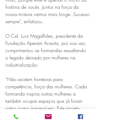
história de vocês. Juntos na força da 
nossa mistura vamos mais longe. Sucesso 
sempre”, enfatizou.
O Cel. Luiz Magalhães, presidente da 
Fundação Aperam Acesita, por sua vez, 
cumprimentou as formandas ressaltando 
o legado deixado por mulheres na 
industrialização.
“Não existem fronteiras para 
competência, força das mulheres. Cada 
formanda inspira outras mulheres a 
também ocupar espaços que já foram 
vistos como inacessíveis. Este projeto 
muito nos orgulha, pois a Fundação 
Aperam, aos 30 anos de existência, 
segue transformando vidas por meio de 