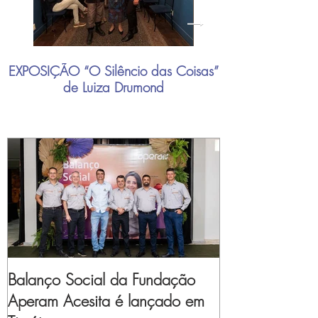
EXPOSIÇÃO “O Silêncio das Coisas”
"Mais do que nu
de Luiza Drumond
industrial brasil
Balanço Social da Fundação
Aperam Acesita é lançado em