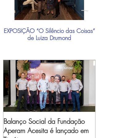
EXPOSIÇÃO “O Silêncio das Coisas”
"Mais do que nu
de Luiza Drumond
industrial brasil
Balanço Social da Fundação
Aperam Acesita é lançado em