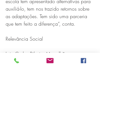
escola tem apresentado alternativas para 
auxiliá-lo, tem nos trazido retornos sobre 
as adaptações. Tem sido uma parceria 
que tem feito a diferença”, conta.
Relevância Social
Luiz Carlos Ribeiro Magalhães, 
presidente da Fundação Aperam Acesita, 
reforça a relevância social do projeto 
Autismo na Escola para a comunidade. 
“Nossa missão é transformar a 
sociedade, por meio de projetos 
sustentáveis. Temos orgulho de produzir 
eucalipto, levando o desenvolvimento ao 
Vale do Jequitinhonha, e do Aço Verde 
Aperam, que movimenta a economia do 
Vale do Aço. Por meio do Edital de 
Projetos, podemos transformar vidas e o 