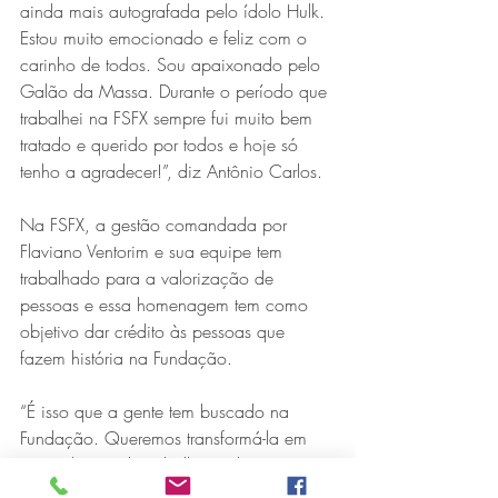
ainda mais autografada pelo ídolo Hulk. 
Estou muito emocionado e feliz com o 
carinho de todos. Sou apaixonado pelo 
Galão da Massa. Durante o período que 
trabalhei na FSFX sempre fui muito bem 
tratado e querido por todos e hoje só 
tenho a agradecer!”, diz Antônio Carlos.
Na FSFX, a gestão comandada por 
Flaviano Ventorim e sua equipe tem 
trabalhado para a valorização de 
pessoas e essa homenagem tem como 
objetivo dar crédito às pessoas que 
fazem história na Fundação.
“É isso que a gente tem buscado na 
Fundação. Queremos transformá-la em 
um ambiente de trabalho cada vez 
melhor para todos, pois somos nós quem 