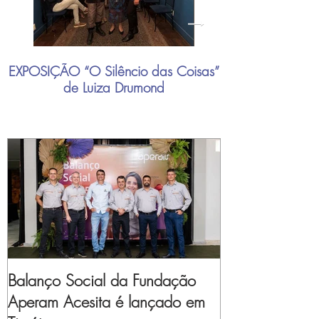
EXPOSIÇÃO “O Silêncio das Coisas”
"Mais do que nu
de Luiza Drumond
industrial brasil
Balanço Social da Fundação
Aperam Acesita é lançado em