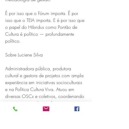
É por isso que o Fórum importa. É por 
isso que o TEIA importa. E é por isso que 
o papel do Hibridus como Pontão de 
Cultura é político — profundamente 
político.
Sobre Luciene Silva
Administradora pública, produtora 
cultural e gestora de projetos com ampla 
experiência em iniciativas socioculturais 
e na Política Cultura Viva. Atuou em 
diversas OSCs e coletivos, coordenando 
projetos comunitários e formações 
voltadas ao fortalecimento territorial.
Entre 2016 e 2023, foi coordenadora 