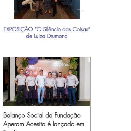
EXPOSIÇÃO “O Silêncio das Coisas”
"Mais do que nu
de Luiza Drumond
industrial brasil
Balanço Social da Fundação
Aperam Acesita é lançado em