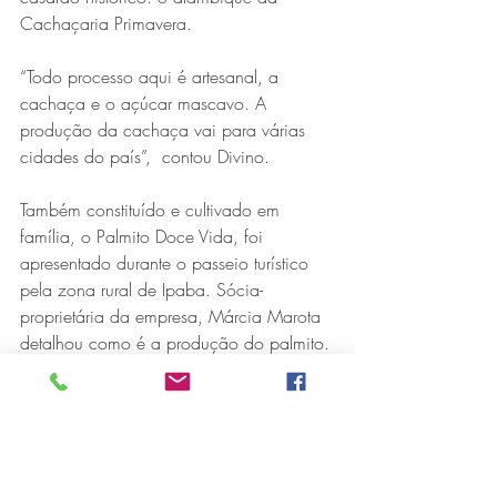
Cachaçaria Primavera. 
“Todo processo aqui é artesanal, a 
cachaça e o açúcar mascavo. A 
produção da cachaça vai para várias 
cidades do país”,  contou Divino. 
Também constituído e cultivado em 
família, o Palmito Doce Vida, foi 
apresentado durante o passeio turístico 
pela zona rural de Ipaba. Sócia-
proprietária da empresa, Márcia Marota 
detalhou como é a produção do palmito. 
Dos 25 mil pés de palmito pupunha 
plantados no sítio da família, somados a 
fornecedores da região, a produção de 
palmitos in natura, em conserva e 