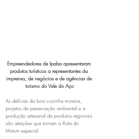
Expo Usipa começa nesta
quarta-feira (8) e reafirma
protagonismo como a maior
feira de comércio, indústria e
prestação de serviços de Minas
Gerais
Empreendedores de Ipaba apresentaram 
produtos turísticos a representantes da 
imprensa, de negócios e de agências de 
turismo do Vale do Aço
As delícias da boa cozinha mineira, 
Exposição “O Silêncio das
projetos de preservação ambiental e a 
Coisas” da artista visual Luiza
produção artesanal de produtos regionais 
Drumond
são atrações que tornam a Rota do 
Mutum especial. 