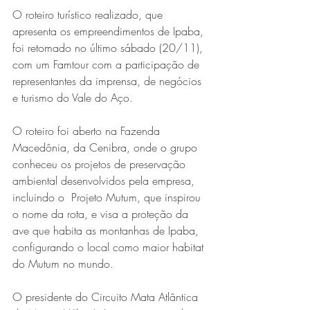
O roteiro turístico realizado, que  
apresenta os empreendimentos de Ipaba, 
foi retomado no último sábado (20/11), 
com um Famtour com a participação de 
representantes da imprensa, de negócios 
e turismo do Vale do Aço.
O roteiro foi aberto na Fazenda 
Série MPB abre temporada de
Macedônia, da Cenibra, onde o grupo 
shows em Ipatinga com Flávio
conheceu os projetos de preservação 
ambiental desenvolvidos pela empresa, 
Venturini
incluindo o  Projeto Mutum, que inspirou 
o nome da rota, e visa a proteção da 
ave que habita as montanhas de Ipaba, 
configurando o local como maior habitat 
do Mutum no mundo. 
O presidente do Circuito Mata Atlântica 