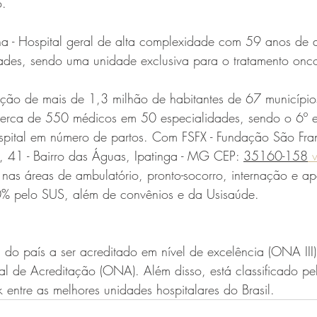
o.
a - Hospital geral de alta complexidade com 59 anos de a
dades, sendo uma unidade exclusiva para o tratamento onc
ão de mais de 1,3 milhão de habitantes de 67 município
cerca de 550 médicos em 50 especialidades, sendo o 6º 
ospital em número de partos. Com FSFX - Fundação São Fran
, 41 - Bairro das Águas, Ipatinga - MG CEP: 
35160-158
 nas áreas de ambulatório, pronto-socorro, internação e ap
0% pelo SUS, além de convênios e da Usisaúde.
l do país a ser acreditado em nível de excelência (ONA III)
de Acreditação (ONA). Além disso, está classificado pela
ntre as melhores unidades hospitalares do Brasil.