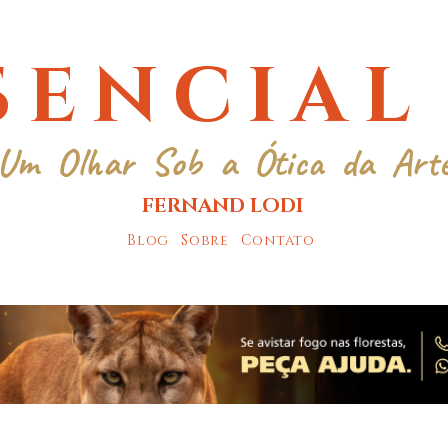
SENCIAL
Um Olhar Sob a Ótica da Art
FERNAND LODI
Blog
Sobre
Contato