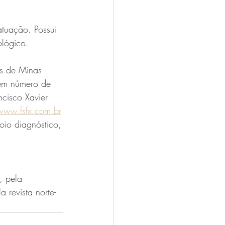
tuação. Possui 
ológico.
s de Minas 
em número de 
cisco Xavier
www.fsfx.com.br
oio diagnóstico,
, pela 
 revista norte-