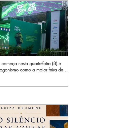
começa nesta quarta-feira (8) e
otagonismo como a maior feira de
dústria e prestação de serviços de
Minas Gerais
gura novo acesso e elimina mais de 15 mil
 caminhões por ano pelas vias de Timóteo