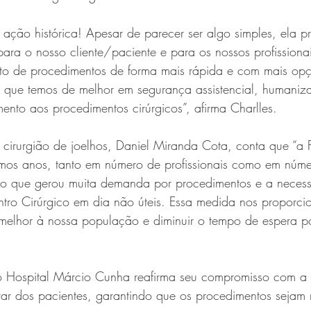
a ação histórica! Apesar de parecer ser algo simples, ela p
para o nosso cliente/paciente e para os nossos profissiona
o de procedimentos de forma mais rápida e com mais opç
 que temos de melhor em segurança assistencial, humaniz
mento aos procedimentos cirúrgicos”, afirma Charlles.
 cirurgião de joelhos, Daniel Miranda Cota, conta que “a
timos anos, tanto em número de profissionais como em núm
 o que gerou muita demanda por procedimentos e a neces
tro Cirúrgico em dia não úteis. Essa medida nos proporcio
 melhor à nossa população e diminuir o tempo de espera p
.
 o Hospital Márcio Cunha reafirma seu compromisso com a 
tar dos pacientes, garantindo que os procedimentos sejam 