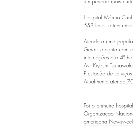
um período mais curt
Hospital Márcio Cunh
558 leitos e três uni
Atende a uma populaç
Gerais e conta com 
internações e o 4º h
Av. Kiyoshi Tsunawaki
Prestação de serviços
Atualmente atende 7
Foi o primeiro hospita
Organização Nacional 
americana Newsweek e