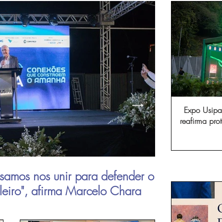
Expo Usipa 
reafirma pr
comércio, in
samos nos unir para defender o
Aperam inau
ileiro", afirma Marcelo Chara
viagens de