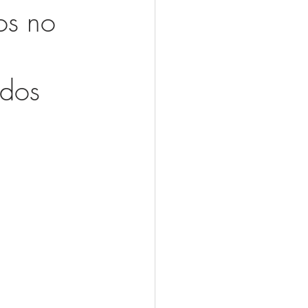
os no
ados