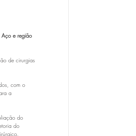
o Aço e região 
ão de cirurgias 
ados, com o 
ara a 
pliação do 
etoria do 
irúrgico.