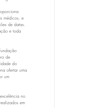
roporciona 
is médicos, e 
ões de datas. 
ação e toda 
 Fundação 
ero de 
sidade do 
na ofertar uma 
or um 
excelência no 
realizados em 