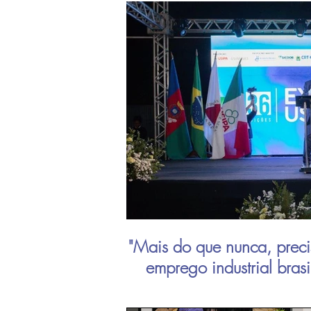
"Mais do que nunca, preci
emprego industrial bras