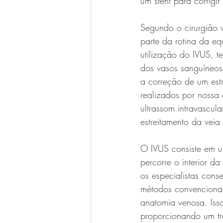
um stent para corrigi
Segundo o cirurgião v
parte da rotina da eq
utilização do IVUS, t
dos vasos sanguíneos
a correção de um est
realizados por nossa
ultrassom intravascul
estreitamento da veia
O IVUS consiste em u
percorre o interior d
os especialistas cons
métodos convencionai
anatomia venosa. Isso
proporcionando um tr