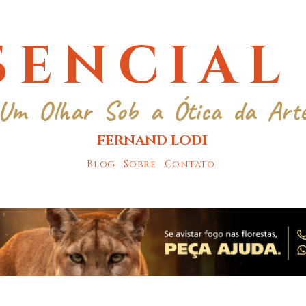
SENCIAL
Um Olhar Sob a Ótica da Art
FERNAND LODI
Blog
Sobre
Contato