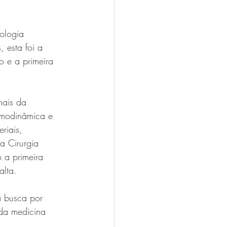
ologia 
 esta foi a 
o e a primeira 
nais da 
emodinâmica e 
riais, 
a Cirurgia 
 a primeira 
alta.
a busca por 
 da medicina 