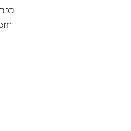
ara
com