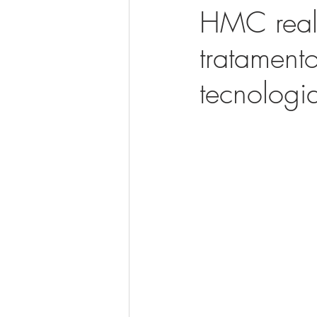
HMC reali
tratament
tecnologia