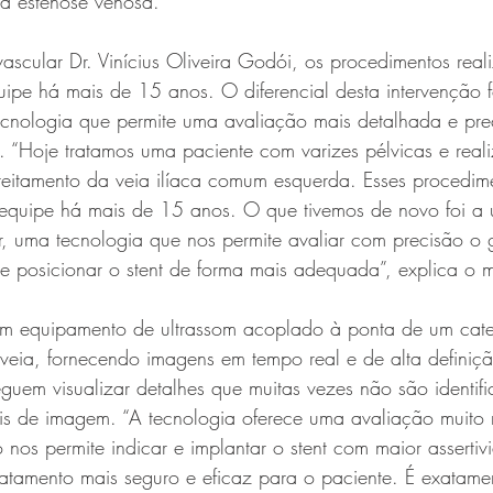
r a estenose venosa.
ascular Dr. Vinícius Oliveira Godói, os procedimentos real
uipe há mais de 15 anos. O diferencial desta intervenção f
ecnologia que permite uma avaliação mais detalhada e preci
. “Hoje tratamos uma paciente com varizes pélvicas e rea
reitamento da veia ilíaca comum esquerda. Esses procedime
 equipe há mais de 15 anos. O que tivemos de novo foi a u
ar, uma tecnologia que nos permite avaliar com precisão o 
 e posicionar o stent de forma mais adequada”, explica o 
m equipamento de ultrassom acoplado à ponta de um cate
a veia, fornecendo imagens em tempo real e de alta definiç
eguem visualizar detalhes que muitas vezes não são identif
s de imagem. “A tecnologia oferece uma avaliação muito 
 nos permite indicar e implantar o stent com maior assertiv
atamento mais seguro e eficaz para o paciente. É exatamen