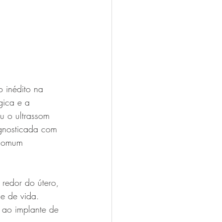
 inédito na 
gica e a 
ou o ultrassom 
agnosticada com 
 comum 
 redor do útero, 
e de vida. 
 ao implante de 