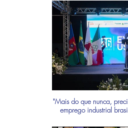
"Mais do que nunca, preci
emprego industrial bras