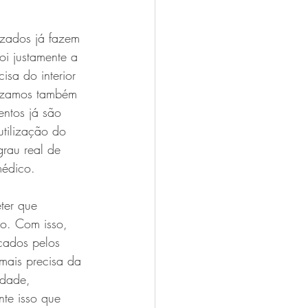
izados já fazem 
oi justamente a 
sa do interior 
lizamos também 
ntos já são 
tilização do 
grau real de 
médico.
ter que 
ão. Com isso, 
icados pelos 
mais precisa da 
idade, 
te isso que 