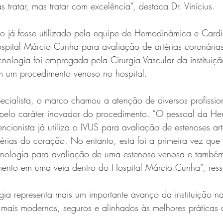
tratar, mas tratar com excelência”, destaca Dr. Vinícius.
 já fosse utilizado pela equipe de Hemodinâmica e Cardi
ospital Márcio Cunha para avaliação de artérias coronárias,
cnologia foi empregada pela Cirurgia Vascular da instituiçã
 um procedimento venoso no hospital.
cialista, o marco chamou a atenção de diversos profissio
te pelo caráter inovador do procedimento. “O pessoal da H
ncionista já utiliza o IVUS para avaliação de estenoses arte
térias do coração. No entanto, esta foi a primeira vez que 
tecnologia para avaliação de uma estenose venosa e também
mento em uma veia dentro do Hospital Márcio Cunha”, ress
ia representa mais um importante avanço da instituição n
 mais modernos, seguros e alinhados às melhores práticas