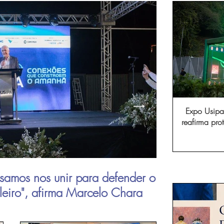
Expo Usipa 
reafirma pr
comércio, in
samos nos unir para defender o
Aperam inau
ileiro", afirma Marcelo Chara
viagens de