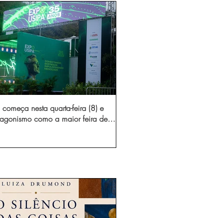
começa nesta quarta-feira (8) e
otagonismo como a maior feira de
dústria e prestação de serviços de
Minas Gerais
gura novo acesso e elimina mais de 15 mil
 caminhões por ano pelas vias de Timóteo