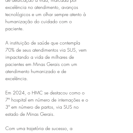
de dedicação à vida, marcada por 
excelência no atendimento, avanços 
tecnológicos e um olhar sempre atento à 
humanização do cuidado com o 
paciente.
A instituição de saúde que contempla 
70% de seus atendimentos via SUS, vem 
impactando a vida de milhares de 
Série MPB abre temporada de
pacientes em Minas Gerais com um 
shows em Ipatinga com Flávio
atendimento humanizado e de 
excelência.
Venturini
Em 2024, o HMC se destacou como o 
7º hospital em número de internações e o 
3º em número de partos, via SUS no 
estado de Minas Gerais.
Com uma trajetória de sucesso, a 