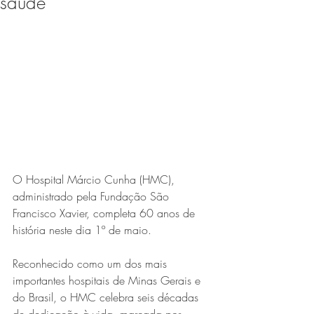
saúde
Expo Usipa começa nesta
quarta-feira (8) e reafirma
protagonismo como a maior
feira de comércio, indústria e
prestação de serviços de Minas
Gerais
O Hospital Márcio Cunha (HMC), 
administrado pela Fundação São 
Francisco Xavier, completa 60 anos de 
história neste dia 1º de maio.
Projeto abre inscrições para
formar grupo de teatro cristão
Reconhecido como um dos mais 
no Vale do Aço
importantes hospitais de Minas Gerais e 
do Brasil, o HMC celebra seis décadas 