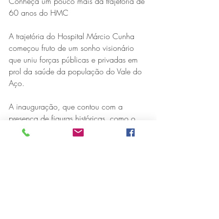
Conheça um pouco mais da trajetória de 
60 anos do HMC
A trajetória do Hospital Márcio Cunha 
começou fruto de um sonho visionário 
que uniu forças públicas e privadas em 
prol da saúde da população do Vale do 
Aço.
A inauguração, que contou com a 
presença de figuras históricas, como o 
presidente da República daquela época, 
Marechal Humberto de Alencar Castelo 
Branco, o então governador de Minas 
Gerais, Magalhães Pinto, o General 
Ernesto Geisel, e o presidente da 
Usiminas, Amaro Lanari Júnior, 
representou um marco no 
desenvolvimento da região.