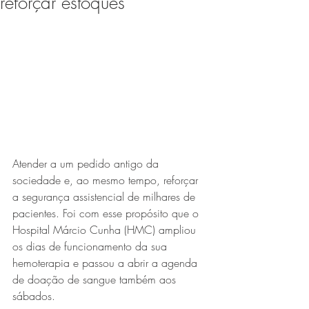
reforçar estoques
Expo Usipa começa nesta
quarta-feira (8) e reafirma
protagonismo como a maior
feira de comércio, indústria e
prestação de serviços de Minas
Gerais
Atender a um pedido antigo da 
sociedade e, ao mesmo tempo, reforçar 
a segurança assistencial de milhares de 
pacientes. Foi com esse propósito que o 
Hospital Márcio Cunha (HMC) ampliou 
Exposição “O Silêncio das
os dias de funcionamento da sua 
Coisas” da artista visual Luiza
hemoterapia e passou a abrir a agenda 
Drumond
de doação de sangue também aos 
sábados.