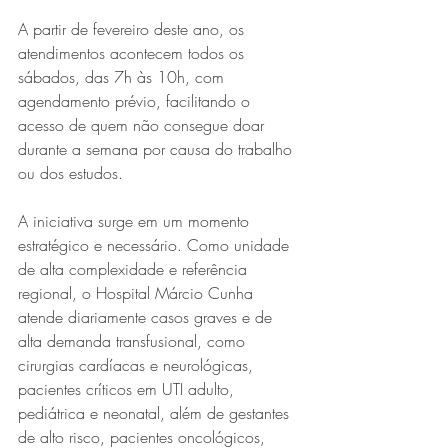
A partir de fevereiro deste ano, os 
atendimentos acontecem todos os 
sábados, das 7h às 10h, com 
agendamento prévio, facilitando o 
acesso de quem não consegue doar 
durante a semana por causa do trabalho 
ou dos estudos.
Série MPB abre temporada de
A iniciativa surge em um momento 
shows em Ipatinga com Flávio
estratégico e necessário. Como unidade 
Venturini
de alta complexidade e referência 
regional, o Hospital Márcio Cunha 
atende diariamente casos graves e de 
alta demanda transfusional, como 
cirurgias cardíacas e neurológicas, 
pacientes críticos em UTI adulto, 
pediátrica e neonatal, além de gestantes 
de alto risco, pacientes oncológicos, 