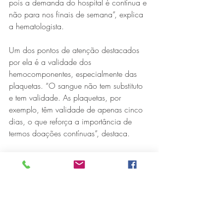
pois a demanda do hospital é contínua e 
não para nos finais de semana”, explica 
a hematologista.
Um dos pontos de atenção destacados 
por ela é a validade dos 
hemocomponentes, especialmente das 
plaquetas. “O sangue não tem substituto 
e tem validade. As plaquetas, por 
exemplo, têm validade de apenas cinco 
dias, o que reforça a importância de 
termos doações contínuas”, destaca.
Com a abertura aos sábados, o hospital 
espera ampliar o número de doadores e, 
consequentemente, de bolsas coletadas.
“Pensamos especialmente nos doadores 
que não podem doar em dias úteis. 