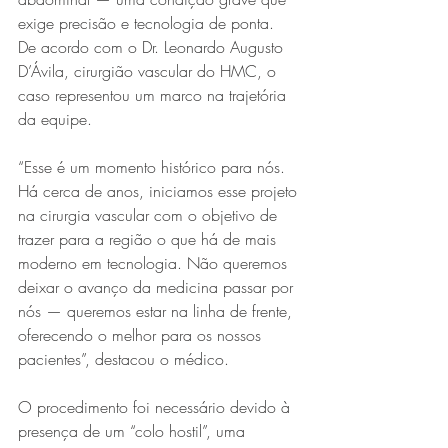
exige precisão e tecnologia de ponta.
De acordo com o Dr. Leonardo Augusto 
D’Ávila, cirurgião vascular do HMC, o 
caso representou um marco na trajetória 
da equipe.
“Esse é um momento histórico para nós. 
Há cerca de anos, iniciamos esse projeto 
Série MPB abre temporada de
na cirurgia vascular com o objetivo de 
shows em Ipatinga com Flávio
trazer para a região o que há de mais 
moderno em tecnologia. Não queremos 
Venturini
deixar o avanço da medicina passar por 
nós — queremos estar na linha de frente, 
oferecendo o melhor para os nossos 
pacientes”, destacou o médico.
O procedimento foi necessário devido à 
presença de um “colo hostil”, uma 