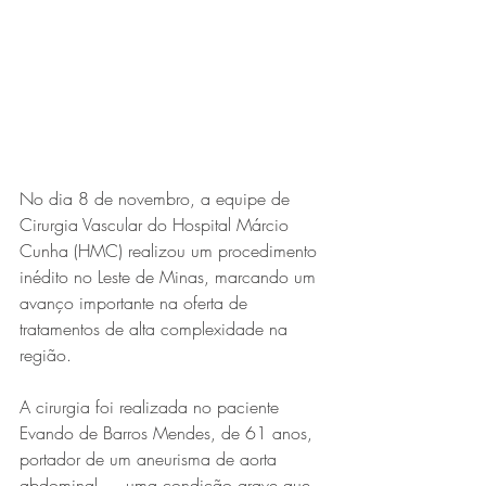
Expo Usipa começa nesta
quarta-feira (8) e reafirma
protagonismo como a maior
feira de comércio, indústria e
prestação de serviços de Minas
Gerais
No dia 8 de novembro, a equipe de 
Cirurgia Vascular do Hospital Márcio 
Cunha (HMC) realizou um procedimento 
inédito no Leste de Minas, marcando um 
avanço importante na oferta de 
tratamentos de alta complexidade na 
região.
Projeto abre inscrições para
formar grupo de teatro cristão
A cirurgia foi realizada no paciente 
no Vale do Aço
Evando de Barros Mendes, de 61 anos, 
portador de um aneurisma de aorta 
abdominal — uma condição grave que 