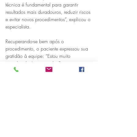
técnica é fundamental para garantir 
resultados mais duradouros, reduzir riscos 
e evitar novos procedimentos”, explicou o 
especialista.
Recuperando-se bem após o 
procedimento, o paciente expressou sua 
gratidão à equipe: “Estou muito 
agradecido à equipe de Cirurgia 
Vascular do HMC e me sentindo muito 
bem após a cirurgia”, afirmou Evando.
A realização desse procedimento reforça 
o compromisso do Hospital Márcio 
Cunha com a inovação, a excelência 
técnica e o cuidado integral com o 
paciente, consolidando sua posição 
como referência em saúde no Leste de 
Minas.