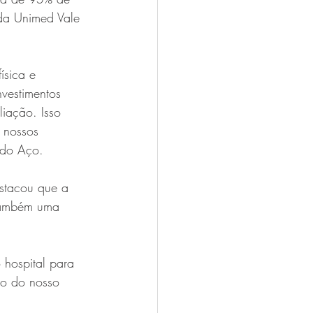
da Unimed Vale 
ísica e 
nvestimentos 
iação. Isso 
 nossos 
 do Aço.
estacou que a 
também uma 
 hospital para 
to do nosso 