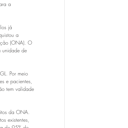
ara a 
los já 
quistou a 
tação (ONA). O 
a unidade de 
GL. Por meio 
es e pacientes, 
ão tem validade 
sitos da ONA. 
os existentes, 
dia de 95% de 