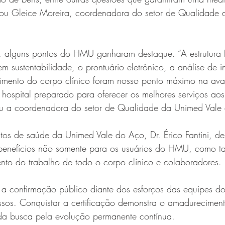
cou Gleice Moreira, coordenadora do setor de Qualidade 
, alguns pontos do HMU ganharam destaque. “A estrutura f
 sustentabilidade, o prontuário eletrônico, a análise de i
vimento do corpo clínico foram nosso ponto máximo na aval
hospital preparado para oferecer os melhores serviços aos
ou a coordenadora do setor de Qualidade da Unimed Vale
tos de saúde da Unimed Vale do Aço, Dr. Érico Fantini, d
 benefícios não somente para os usuários do HMU, como 
nto do trabalho de todo o corpo clínico e colaboradores. 
a a confirmação público diante dos esforços das equipes do
ssos. Conquistar a certificação demonstra o amadurecimen
 da busca pela evolução permanente contínua. 