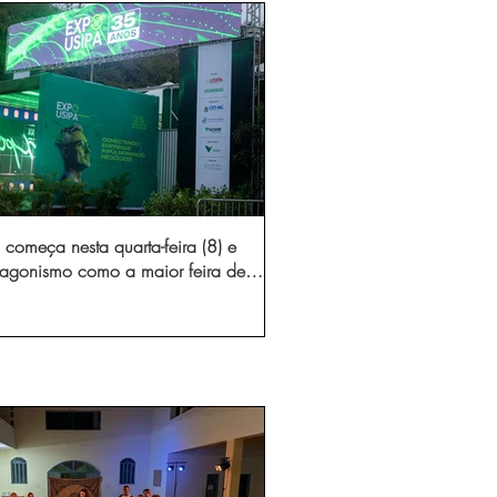
começa nesta quarta-feira (8) e
otagonismo como a maior feira de
dústria e prestação de serviços de
Minas Gerais
gura novo acesso e elimina mais de 15 mil
 caminhões por ano pelas vias de Timóteo