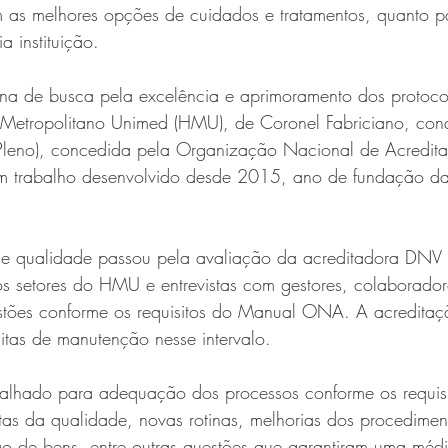
 as melhores opções de cuidados e tratamentos, quanto p
a instituição. 
ina de busca pela excelência e aprimoramento dos protoco
l Metropolitano Unimed (HMU), de Coronel Fabriciano, con
 (Pleno), concedida pela Organização Nacional de Acredi
 um trabalho desenvolvido desde 2015, ano de fundação d
e qualidade passou pela avaliação da acreditadora DNV 
os setores do HMU e entrevistas com gestores, colaborador
estões conforme os requisitos do Manual ONA. A acreditaç
itas de manutenção nesse intervalo.
rabalhado para adequação dos processos conforme os requi
as da qualidade, novas rotinas, melhorias dos procediment
ção de bens, entre outras questões que garantiram uma mé