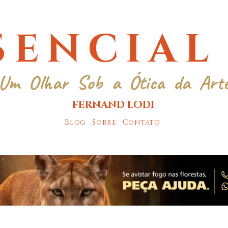
SENCIAL
Um Olhar Sob a Ótica da Art
FERNAND LODI
Blog
Sobre
Contato