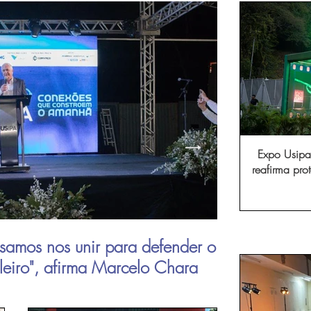
Expo Usipa 
reafirma pr
comércio, in
samos nos unir para defender o
Aperam inau
ileiro", afirma Marcelo Chara
viagens de