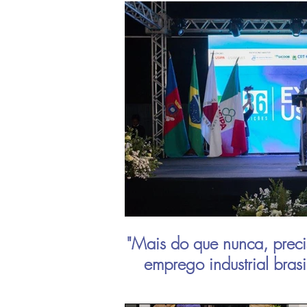
"Mais do que nunca, preci
emprego industrial bras