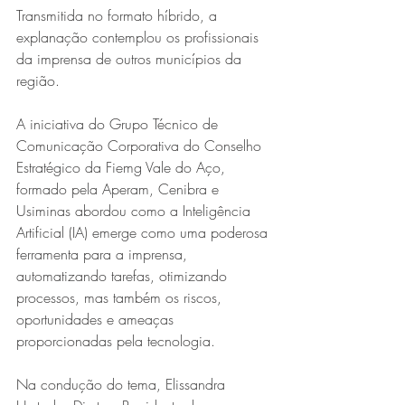
Transmitida no formato híbrido, a 
explanação contemplou os profissionais 
da imprensa de outros municípios da 
região.
A iniciativa do Grupo Técnico de 
Comunicação Corporativa do Conselho 
Estratégico da Fiemg Vale do Aço, 
Série MPB abre temporada de
formado pela Aperam, Cenibra e 
Usiminas abordou como a Inteligência 
shows em Ipatinga com Flávio
Artificial (IA) emerge como uma poderosa 
Venturini
ferramenta para a imprensa, 
automatizando tarefas, otimizando 
processos, mas também os riscos, 
oportunidades e ameaças 
proporcionadas pela tecnologia.
Na condução do tema, Elissandra 