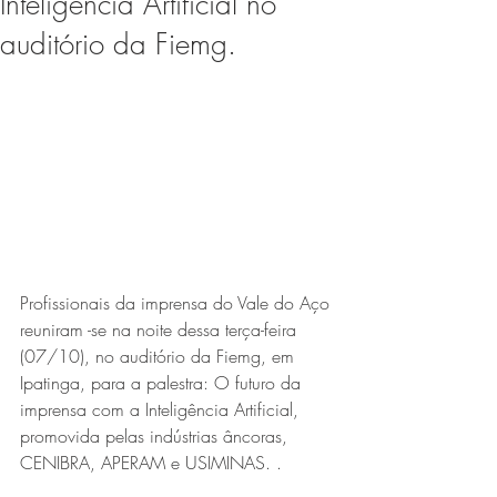
Inteligência Artificial no
Expo Usipa começa nesta
auditório da Fiemg.
quarta-feira (8) e reafirma
protagonismo como a maior
feira de comércio, indústria e
prestação de serviços de Minas
Gerais
Profissionais da imprensa do Vale do Aço 
reuniram -se na noite dessa terça-feira 
(07/10), no auditório da Fiemg, em 
Projeto abre inscrições para
Ipatinga, para a palestra: O futuro da 
formar grupo de teatro cristão
imprensa com a Inteligência Artificial, 
promovida pelas indústrias âncoras, 
no Vale do Aço
CENIBRA, APERAM e USIMINAS. .