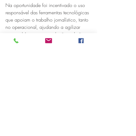
Na oportunidade foi incentivado o uso 
responsável das ferramentas tecnológicas 
que apoiam o trabalho jornalístico, tanto 
no operacional, ajudando a agilizar 
rotinas diárias, como redação, edição e 
distribuição de notícias, quanto no 
estratégico, ao permitir aumentar a 
escala de entrega, alcançar mais 
públicos e gerar impacto com maior 
velocidade.
Credibilidade
O cuidado com a informação também 
foi mencionado. “Em um contexto em 
que os dados circulam em tempo real e 
a credibilidade dos meios de 
comunicação depende da sua 