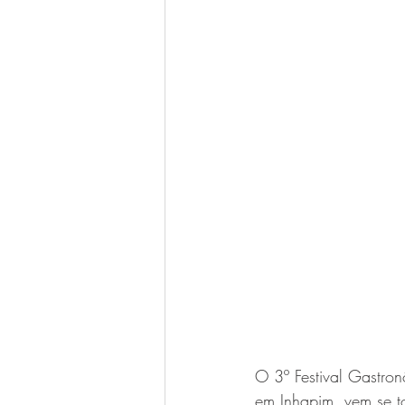
O 3º Festival Gastro
em Inhapim, vem se t