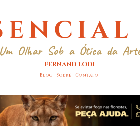
SENCIAL
Um Olhar Sob a Ótica da Art
FERNAND LODI
Blog
Sobre
Contato