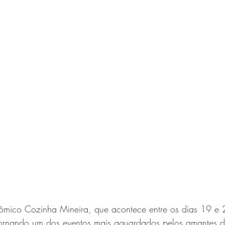
nômico Cozinha Mineira, que acontece entre os dias 19 e 
ornando um dos eventos mais aguardados pelos amantes da