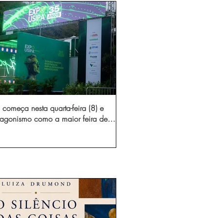
começa nesta quarta-feira (8) e
otagonismo como a maior feira de
dústria e prestação de serviços de
Minas Gerais
gura novo acesso e elimina mais de 15 mil
 caminhões por ano pelas vias de Timóteo