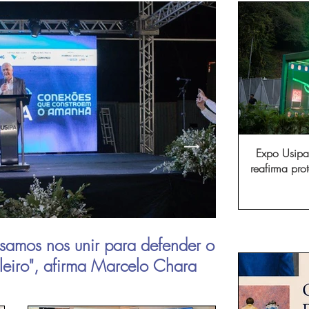
Expo Usipa 
reafirma pr
comércio, in
samos nos unir para defender o
Aperam inau
ileiro", afirma Marcelo Chara
viagens de