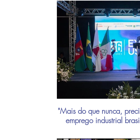
"Mais do que nunca, preci
emprego industrial bras