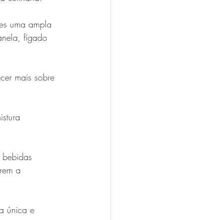
ntes uma ampla 
anela, fígado 
cer mais sobre 
stura 
 bebidas 
erem a 
a única e 