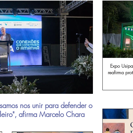
Expo Usipa 
reafirma pr
comércio, in
samos nos unir para defender o
Aperam inau
ileiro", afirma Marcelo Chara
viagens de