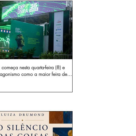
começa nesta quarta-feira (8) e
otagonismo como a maior feira de
dústria e prestação de serviços de
Minas Gerais
gura novo acesso e elimina mais de 15 mil
 caminhões por ano pelas vias de Timóteo