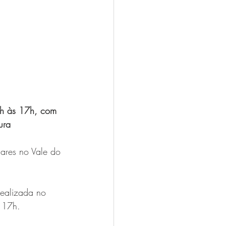
3h às 17h, com 
ura
lares no Vale do 
realizada no 
s 17h.