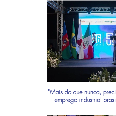
"Mais do que nunca, preci
emprego industrial bras