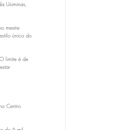
da Usiminas, 
no mestre 
stilo único do 
O limite é de 
estar 
 no Centro 
o de 6 mil 