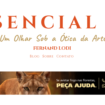
SENCIAL
Um Olhar Sob a Ótica da Art
FERNAND LODI
Blog
Sobre
Contato