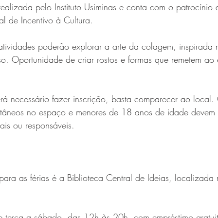
alizada pelo Instituto Usiminas e conta com o patrocínio 
al de Incentivo à Cultura.
atividades poderão explorar a arte da colagem, inspirada 
o. Oportunidade de criar rostos e formas que remetem ao e
erá necessário fazer inscrição, basta comparecer ao local. 
ultâneos no espaço e menores de 18 anos de idade devem 
s ou responsáveis.  
para as férias é a Biblioteca Central de Ideias, localizada
 terça a sábado, das 12h às 20h, com empréstimo gratuit