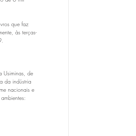
vros que faz 
ente, às terças-
9.
a Usiminas, de 
 da indústria 
ome nacionais e 
 ambientes: 