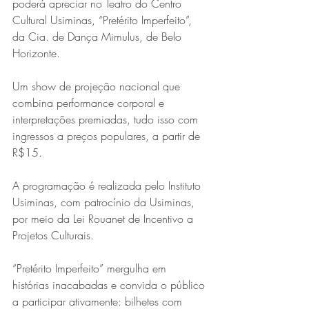
poderá apreciar no Teatro do Centro 
Cultural Usiminas, “Pretérito Imperfeito”, 
da Cia. de Dança Mimulus, de Belo 
Horizonte.
Um show de projeção nacional que 
combina performance corporal e 
interpretações premiadas, tudo isso com 
ingressos a preços populares, a partir de 
Série MPB abre temporada de
R$15.
shows em Ipatinga com Flávio
Venturini
A programação é realizada pelo Instituto 
Usiminas, com patrocínio da Usiminas, 
por meio da Lei Rouanet de Incentivo a 
Projetos Culturais.
“Pretérito Imperfeito” mergulha em 
histórias inacabadas e convida o público 
a participar ativamente: bilhetes com 