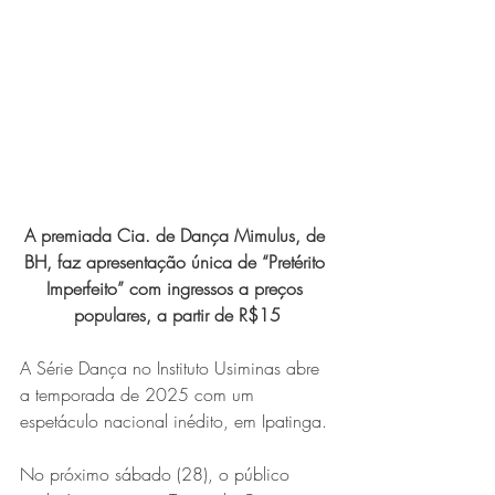
Expo Usipa começa nesta
quarta-feira (8) e reafirma
protagonismo como a maior
feira de comércio, indústria e
prestação de serviços de Minas
Gerais
A premiada Cia. de Dança Mimulus, de 
BH, faz apresentação única de “Pretérito 
Imperfeito” com ingressos a preços 
populares, a partir de R$15
A Série Dança no Instituto Usiminas abre 
Exposição “O Silêncio das
a temporada de 2025 com um 
Coisas” da artista visual Luiza
espetáculo nacional inédito, em Ipatinga.
Drumond
No próximo sábado (28), o público 