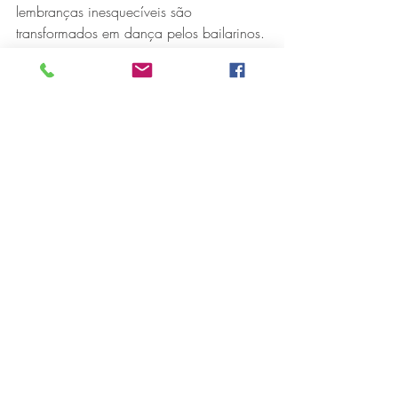
lembranças inesquecíveis são 
transformados em dança pelos bailarinos.
No palco, a dança aborda eventos que 
marcam a vida de todas as pessoas e 
ajudam a formar a identidade de cada 
indivíduo.
A trilha sonora é composta por músicas 
instrumentais brasileiras, indo do erudito 
ao popular.
A apresentação busca referências no 
livro “Pequeno Tratado das Grandes 
Virtudes”, do filósofo francês Andre Comte-
Sponville, além da mitologia grega, na 
qual a dança se apresenta como filha da 
memória.
Em cartaz desde 2014 e com passagens 