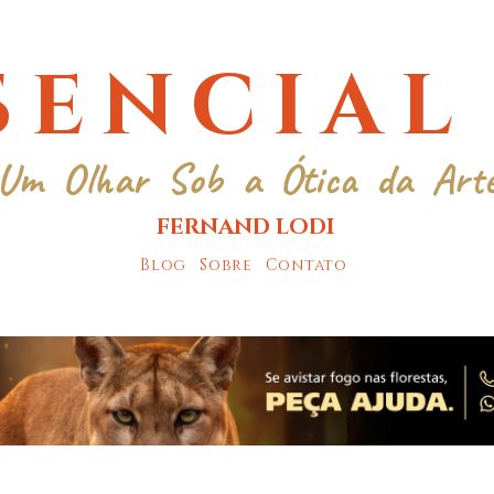
SENCIAL
Um Olhar Sob a Ótica da Art
FERNAND LODI
Blog
Sobre
Contato