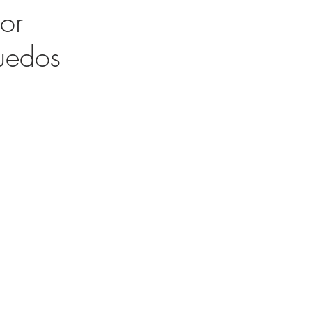
or
uedos