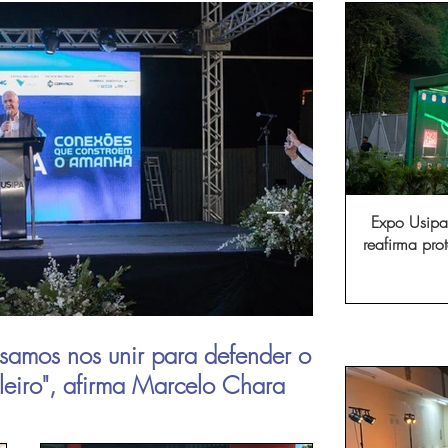
Expo Usipa 
reafirma pr
comércio, in
samos nos unir para defender o
Aperam inau
ileiro", afirma Marcelo Chara
viagens de