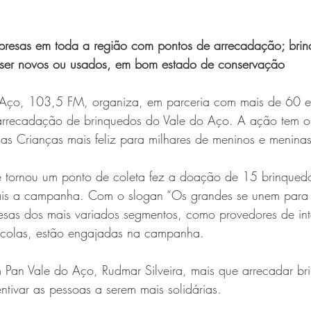
resas em toda a região com pontos de arrecadação; bri
ser novos ou usados, em bom estado de conservação
 Aço, 103,5 FM, organiza, em parceria com mais de 60 e
rrecadação de brinquedos do Vale do Aço. A ação tem o 
as Crianças mais feliz para milhares de meninos e menina
 tornou um ponto de coleta fez a doação de 15 brinqued
mais a campanha. Com o slogan “Os grandes se unem par
esas dos mais variados segmentos, como provedores de inter
scolas, estão engajadas na campanha.
Pan Vale do Aço, Rudmar Silveira, mais que arrecadar br
tivar as pessoas a serem mais solidárias.