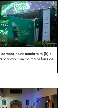
começa nesta quarta-feira (8) e
otagonismo como a maior feira de
dústria e prestação de serviços de
Minas Gerais
gura novo acesso e elimina mais de 15 mil
 caminhões por ano pelas vias de Timóteo