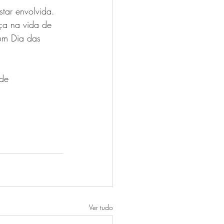
tar envolvida. 
ça na vida de 
um Dia das 
de 
Ver tudo