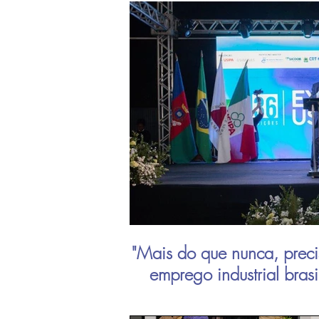
"Mais do que nunca, preci
emprego industrial bras