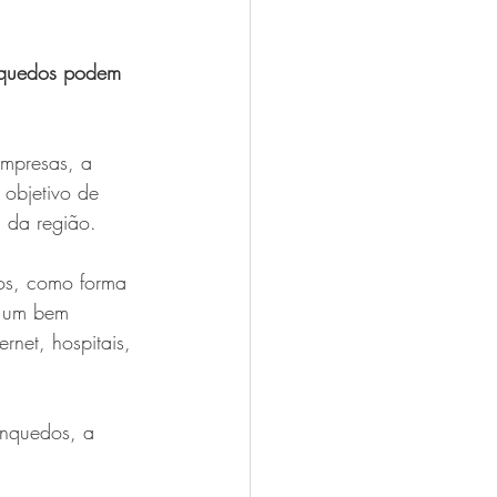
nquedos podem 
mpresas, a 
objetivo de 
s da região.
os, como forma 
a um bem 
net, hospitais, 
inquedos, a 