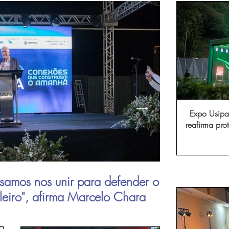
Expo Usipa 
reafirma pr
comércio, in
samos nos unir para defender o
Aperam inau
ileiro", afirma Marcelo Chara
viagens de