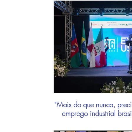
"Mais do que nunca, preci
emprego industrial bras