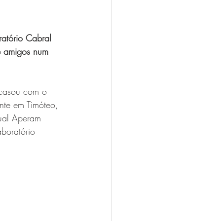
atório Cabral 
e amigos num 
 casou com o 
nte em Timóteo, 
tual Aperam 
boratório 