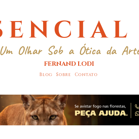
SENCIAL
Um Olhar Sob a Ótica da Art
FERNAND LODI
Blog
Sobre
Contato