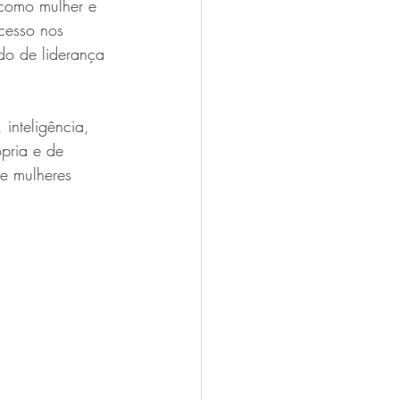
 como mulher e 
cesso nos 
do de liderança 
inteligência, 
ópria e de 
de mulheres 