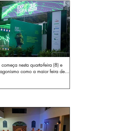
começa nesta quarta-feira (8) e
otagonismo como a maior feira de
dústria e prestação de serviços de
Minas Gerais
gura novo acesso e elimina mais de 15 mil
 caminhões por ano pelas vias de Timóteo