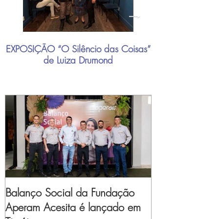
EXPOSIÇÃO “O Silêncio das Coisas”
"Mais do que nu
de Luiza Drumond
industrial brasil
Balanço Social da Fundação
Aperam Acesita é lançado em