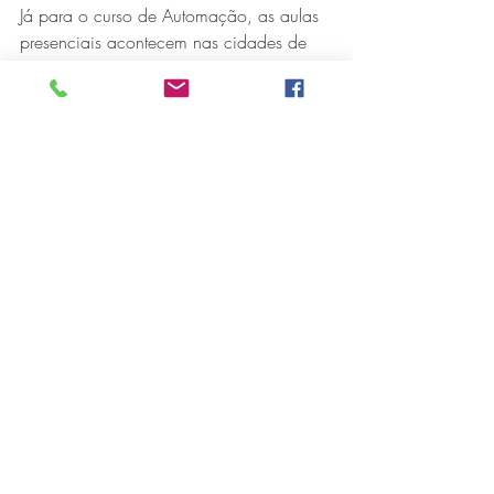
Já para o curso de Automação, as aulas 
presenciais acontecem nas cidades de 
Contagem, Belo Horizonte, Betim, 
Cataguases, Ipatinga, Itabira, Itajubá, 
Juiz de Fora, Poços de Caldas, Sete 
Lagoas, Uberaba e Uberlândia.
Interessados em participar devem ter no 
mínimo 16 anos e ter o ensino médio em 
andamento ou concluído. As inscrições 
estão abertas até o dia 14/04 e devem 
ser feitas no site 
www.senaimg.com.br/ead/.
Ao terminar a capacitação, o aluno 
recebe o diploma reconhecido pelo 
MEC. 
Bom para quem faz, bom para quem 