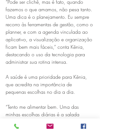
“Pode ser clichê, mas é fato, quando 
fazemos o que amamos, não pesa tanto. 
Uma dica é o planejamento. Eu sempre 
recorro às ferramentas de gestão, como o 
planner, e com a agenda vinculada ao 
aplicativo, a visualização e organização 
ficam bem mais fáceis,” conta Kênia, 
destacando o uso da tecnologia para 
administrar sua rotina intensa.
A saúde é uma prioridade para Kênia, 
que acredita na importância de 
pequenas escolhas no dia a dia.
“Tento me alimentar bem. Uma das 
minhas escolhas diárias é a salada 
fornecida pela equipe de nutrição da 
FSFX, que é nutritiva e deliciosa. Também 
sou adepta da corrida, uma atividade 