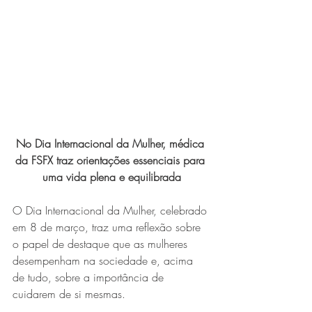
Expo Usipa começa nesta
quarta-feira (8) e reafirma
protagonismo como a maior
feira de comércio, indústria e
prestação de serviços de Minas
Gerais
No Dia Internacional da Mulher, médica 
da FSFX traz orientações essenciais para 
uma vida plena e equilibrada
O Dia Internacional da Mulher, celebrado 
em 8 de março, traz uma reflexão sobre 
Exposição “O Silêncio das
o papel de destaque que as mulheres 
Coisas” da artista visual Luiza
desempenham na sociedade e, acima 
Drumond
de tudo, sobre a importância de 
cuidarem de si mesmas.