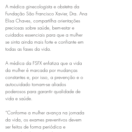
A médica ginecologista e obstetra da 
Fundação São Francisco Xavier, Dra. Ana 
Elisa Chaves, compartilha orientações 
preciosas sobre saúde, bem-estar e 
cuidados essenciais para que a mulher 
se sinta ainda mais forte e confiante em 
todas as fases da vida.
Série MPB abre temporada de
A médica da FSFX enfatiza que a vida 
shows em Ipatinga com Flávio
da mulher é marcada por mudanças 
constantes e, por isso, a prevenção e o 
Venturini
autocuidado tornam-se aliados 
poderosos para garantir qualidade de 
vida e saúde.
“Conforme a mulher avança na jornada 
da vida, os exames preventivos devem 
ser feitos de forma periódica e 