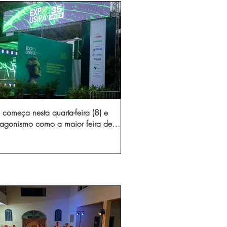
começa nesta quarta-feira (8) e
otagonismo como a maior feira de
dústria e prestação de serviços de
Minas Gerais
gura novo acesso e elimina mais de 15 mil
 caminhões por ano pelas vias de Timóteo