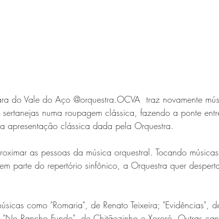
ra do Vale do Aço @orquestra.OCVA  traz novamente mús
 e sertanejas numa roupagem clássica, fazendo a ponte ent
a apresentação clássica dada pela Orquestra.
aproximar as pessoas da música orquestral. Tocando músicas
m parte do repertório sinfônico, a Orquestra quer desperta
sicas como "Romaria", de Renato Teixeira; "Evidências", d
e "No Rancho Fundo", de Chitãozinho e Xororó. Outras can