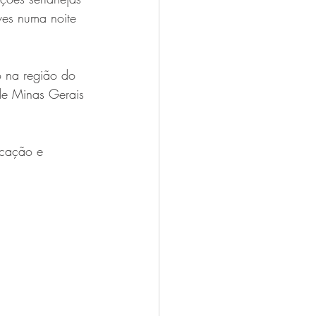
ves numa noite 
 na região do 
de Minas Gerais 
ucação e 