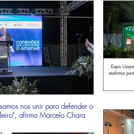
Expo Usipa 
reafirma pr
comércio, in
samos nos unir para defender o
Aperam inau
ileiro", afirma Marcelo Chara
viagens de