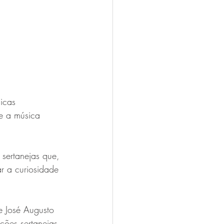
icas 
re a música 
 sertanejas que, 
r a curiosidade 
e José Augusto 
ções sertanejas 