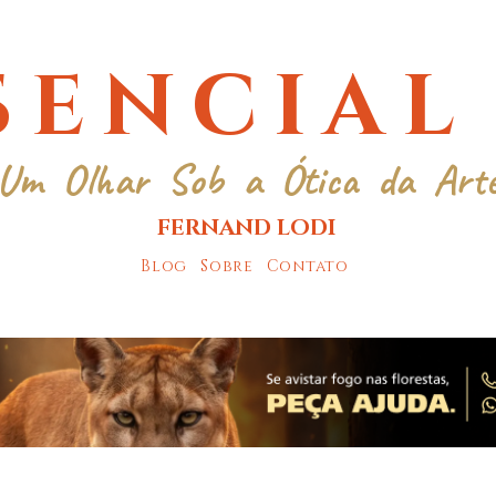
SENCIAL
Um Olhar Sob a Ótica da Art
FERNAND LODI
Blog
Sobre
Contato