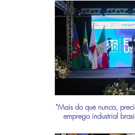
"Mais do que nunca, preci
emprego industrial bras