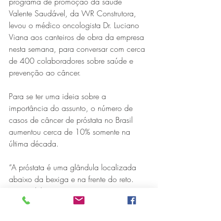
programa de promoção da saúde 
Valente Saudável, da WR Construtora, 
levou o médico oncologista Dr. Luciano 
Viana aos canteiros de obra da empresa 
nesta semana, para conversar com cerca 
de 400 colaboradores sobre saúde e 
prevenção ao câncer.
Para se ter uma ideia sobre a 
Série MPB abre temporada de
importância do assunto, o número de 
shows em Ipatinga com Flávio
casos de câncer de próstata no Brasil 
Venturini
aumentou cerca de 10% somente na 
última década. 
“A próstata é uma glândula localizada 
abaixo da bexiga e na frente do reto. 
Dentro dela, passa a uretra, que é um 
tubo por onde a urina passa. 