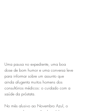
Expo Usipa começa nesta
quarta-feira (8) e reafirma
protagonismo como a maior
feira de comércio, indústria e
prestação de serviços de Minas
Gerais
Uma pausa no expediente, uma boa 
dose de bom humor e uma conversa leve 
para informar sobre um assunto que 
ainda afugenta muitos homens dos 
Projeto abre inscrições para
consultórios médicos: o cuidado com a 
formar grupo de teatro cristão
saúde da próstata. 
no Vale do Aço
No mês alusivo ao Novembro Azul, o 