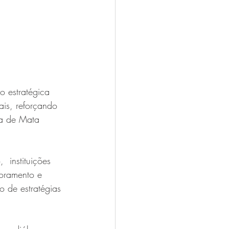
 estratégica 
ais, reforçando 
ua de Mata 
  instituições 
toramento e 
 de estratégias 