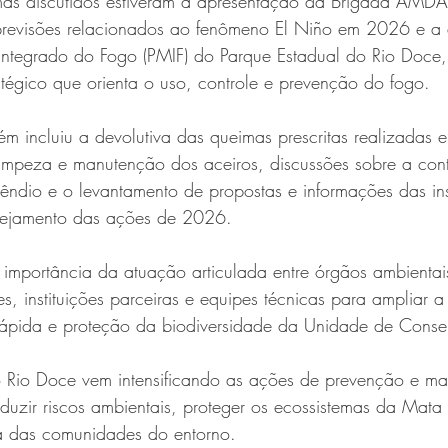
temas discutidos estiveram a apresentação da Brigada AMDA
previsões relacionados ao fenômeno El Niño em 2026 e a
ntegrado do Fogo (PMIF) do Parque Estadual do Rio Doce,
tégico que orienta o uso, controle e prevenção do fogo.
 incluiu a devolutiva das queimas prescritas realizadas
limpeza e manutenção dos aceiros, discussões sobre a con
cêndio e o levantamento de propostas e informações das ins
nejamento das ações de 2026.
importância da atuação articulada entre órgãos ambientais
, instituições parceiras e equipes técnicas para ampliar 
rápida e proteção da biodiversidade da Unidade de Conse
 Rio Doce vem intensificando as ações de prevenção e ma
uzir riscos ambientais, proteger os ecossistemas da Mata 
ça das comunidades do entorno.