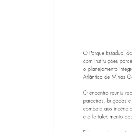
O Parque Estadual do
com instituições parc
o planejamento integ
Atlântica de Minas Ge
O encontro reuniu repr
parceiras, brigadas 
combate aos incêndios
e o fortalecimento da