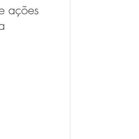
ce ações
a