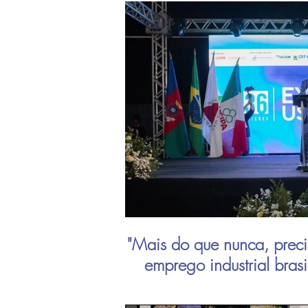
"Mais do que nunca, preci
emprego industrial bras