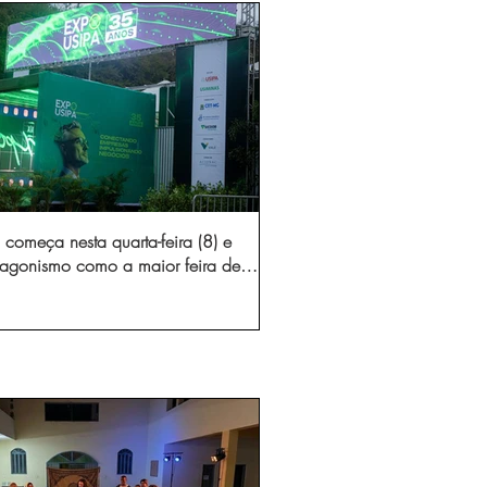
começa nesta quarta-feira (8) e
otagonismo como a maior feira de
dústria e prestação de serviços de
Minas Gerais
gura novo acesso e elimina mais de 15 mil
 caminhões por ano pelas vias de Timóteo