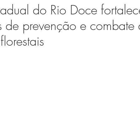
tadual do Rio Doce fortale
s de prevenção e combate 
florestais