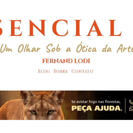
SENCIAL
Um Olhar Sob a Ótica da Art
FERNAND LODI
Blog
Sobre
Contato