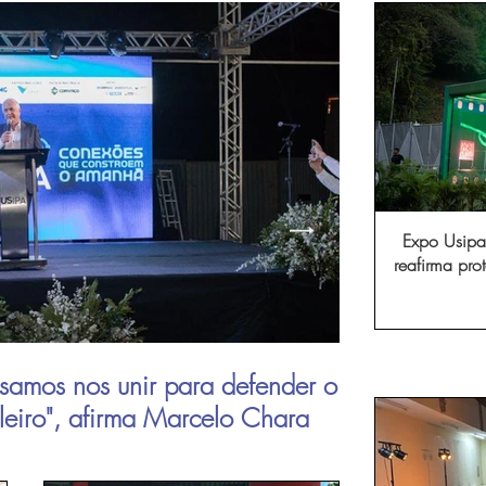
Expo Usipa 
reafirma pr
comércio, in
samos nos unir para defender o
Aperam inau
ileiro", afirma Marcelo Chara
viagens de