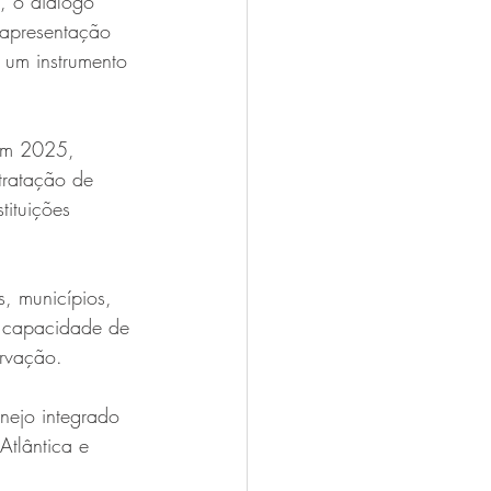
, o diálogo 
 apresentação 
 um instrumento 
 em 2025, 
tratação de 
tituições 
, municípios, 
a capacidade de 
rvação.
nejo integrado 
Atlântica e 