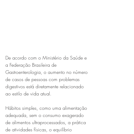
Expo Usipa começa nesta
quarta-feira (8) e reafirma
protagonismo como a maior
feira de comércio, indústria e
prestação de serviços de Minas
Gerais
De acordo com o Ministério da Saúde e 
a Federação Brasileira de 
Gastroenterologia, o aumento no número 
de casos de pessoas com problemas 
digestivos está diretamente relacionado 
ao estilo de vida atual.
Projeto abre inscrições para
Hábitos simples, como uma alimentação 
formar grupo de teatro cristão
adequada, sem o consumo exagerado 
no Vale do Aço
de alimentos ultraprocessados, a prática 
de atividades físicas, o equilíbrio 