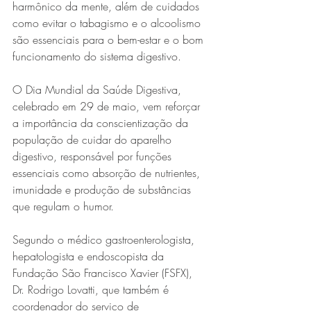
harmônico da mente, além de cuidados 
como evitar o tabagismo e o alcoolismo 
são essenciais para o bem-estar e o bom 
funcionamento do sistema digestivo.
O Dia Mundial da Saúde Digestiva, 
celebrado em 29 de maio, vem reforçar 
a importância da conscientização da 
população de cuidar do aparelho 
Série MPB abre temporada de
digestivo, responsável por funções 
shows em Ipatinga com Flávio
essenciais como absorção de nutrientes, 
Venturini
imunidade e produção de substâncias 
que regulam o humor.
Segundo o médico gastroenterologista, 
hepatologista e endoscopista da 
Fundação São Francisco Xavier (FSFX), 
Dr. Rodrigo Lovatti, que também é 
coordenador do serviço de 