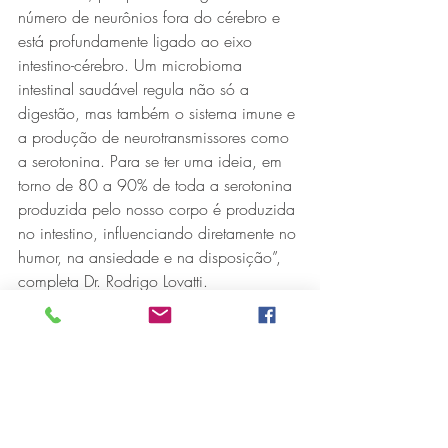
número de neurônios fora do cérebro e 
está profundamente ligado ao eixo 
intestino-cérebro. Um microbioma 
intestinal saudável regula não só a 
digestão, mas também o sistema imune e 
a produção de neurotransmissores como 
a serotonina. Para se ter uma ideia, em 
torno de 80 a 90% de toda a serotonina 
produzida pelo nosso corpo é produzida 
no intestino, influenciando diretamente no 
humor, na ansiedade e na disposição”, 
completa Dr. Rodrigo Lovatti.
Para manter esse sistema funcionando 
bem, o médico da FSFX recomenda uma 
rotina equilibrada.
“Busque uma alimentação rica em fibras 
(com frutas, verduras e cereais integrais), 