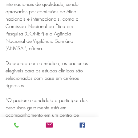
internacionais de qualidade, sendo 
aprovados por comissões de ética 
nacionais e internacionais, como a 
Comissão Nacional de Ética em 
Pesquisa (CONEP) e a Agência 
Nacional de Vigilância Sanitária 
(ANVISA)”, afirma. 
De acordo com o médico, os pacientes 
elegíveis para os estudos clínicos são 
selecionados com base em critérios 
rigorosos.
“O paciente candidato a participar das 
pesquisas geralmente está em 
acompanhamento em um centro de 
oncologia. O oncologista avalia se o 
tratamento atual é suficiente ou se há 
estudos abertos no Brasil que oferecem a 