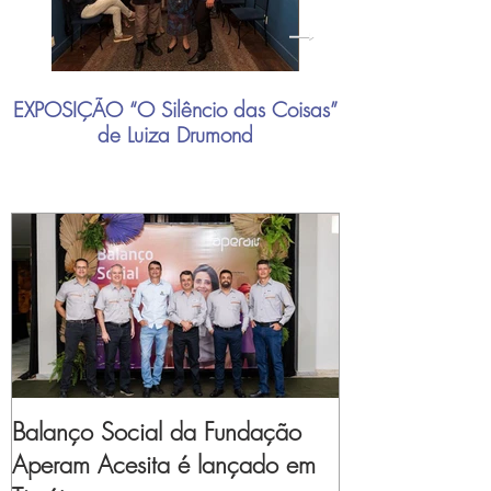
EXPOSIÇÃO “O Silêncio das Coisas”
"Mais do que nu
de Luiza Drumond
industrial brasil
Balanço Social da Fundação
Aperam Acesita é lançado em