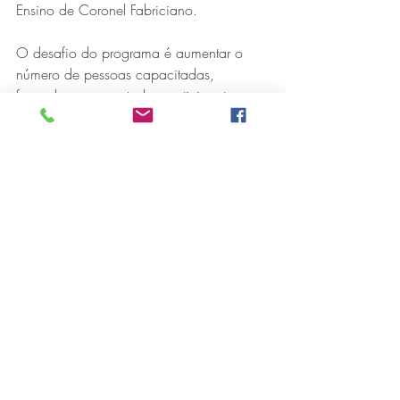
Ensino de Coronel Fabriciano.
O desafio do programa é aumentar o 
número de pessoas capacitadas, 
fazendo com que todos participantes 
levem para o ambiente familiar o 
conhecimento e aprendizado.
Representando o 7° Pelotão de 
Bombeiros de Timóteo, Sgt. Luana 
Ataide, o Cabo de Sá e Cabo Bueno 
conduziram as atividades nas escolas.
“As crianças são muito participativas, 
perguntaram muito e ainda trouxeram 
depoimentos de outras vivências e 
exemplos que conheciam, o que 
enriquece muito os treinamentos. Sempre 
temos ótima aceitação dos alunos. Eles 