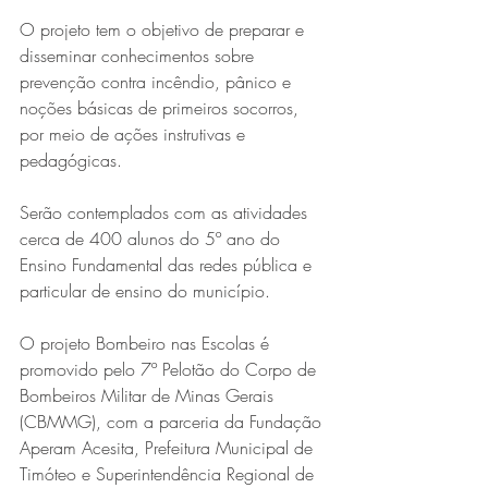
O projeto tem o objetivo de preparar e 
disseminar conhecimentos sobre 
prevenção contra incêndio, pânico e 
noções básicas de primeiros socorros, 
por meio de ações instrutivas e 
pedagógicas.
Serão contemplados com as atividades 
Série MPB abre temporada de
cerca de 400 alunos do 5º ano do 
shows em Ipatinga com Flávio
Ensino Fundamental das redes pública e 
Venturini
particular de ensino do município.
O projeto Bombeiro nas Escolas é 
promovido pelo 7º Pelotão do Corpo de 
Bombeiros Militar de Minas Gerais 
(CBMMG), com a parceria da Fundação 
Aperam Acesita, Prefeitura Municipal de 
Timóteo e Superintendência Regional de 