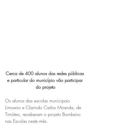
Expo Usipa começa nesta
quarta-feira (8) e reafirma
protagonismo como a maior
feira de comércio, indústria e
prestação de serviços de Minas
Gerais
Cerca de 400 alunos das redes públicas 
e particular do município vão participar 
do projeto
Exposição “O Silêncio das
Os alunos das escolas municipais 
Coisas” da artista visual Luiza
Limoeiro e Clarindo Carlos Miranda, de 
Drumond
Timóteo, receberam o projeto Bombeiro 
nas Escolas neste mês.