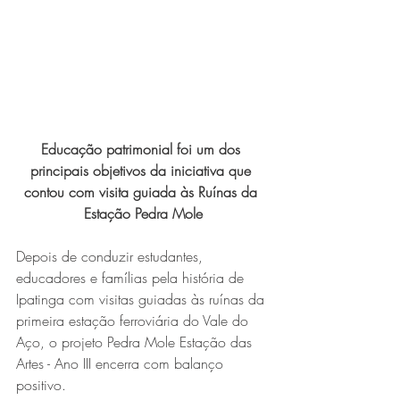
Expo Usipa começa nesta
quarta-feira (8) e reafirma
protagonismo como a maior
feira de comércio, indústria e
prestação de serviços de Minas
Educação patrimonial foi um dos 
Gerais
principais objetivos da iniciativa que 
contou com visita guiada às Ruínas da 
Estação Pedra Mole
Depois de conduzir estudantes, 
educadores e famílias pela história de 
Ipatinga com visitas guiadas às ruínas da 
Projeto abre inscrições para
primeira estação ferroviária do Vale do 
formar grupo de teatro cristão
Aço, o projeto Pedra Mole Estação das 
no Vale do Aço
Artes - Ano III encerra com balanço 
positivo.