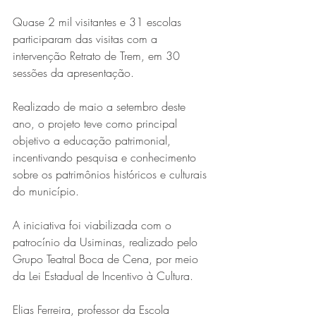
Quase 2 mil visitantes e 31 escolas 
participaram das visitas com a 
intervenção Retrato de Trem, em 30 
sessões da apresentação.
Realizado de maio a setembro deste 
ano, o projeto teve como principal 
objetivo a educação patrimonial, 
Série MPB abre temporada de
incentivando pesquisa e conhecimento 
shows em Ipatinga com Flávio
sobre os patrimônios históricos e culturais 
Venturini
do município.
A iniciativa foi viabilizada com o 
patrocínio da Usiminas, realizado pelo 
Grupo Teatral Boca de Cena, por meio 
da Lei Estadual de Incentivo à Cultura.
Elias Ferreira, professor da Escola 