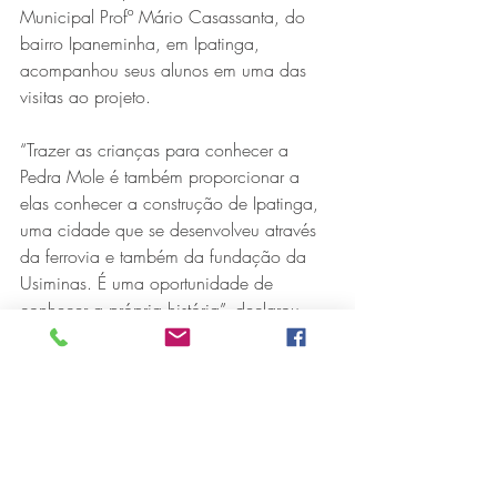
Municipal Profº Mário Casassanta, do 
bairro Ipaneminha, em Ipatinga, 
acompanhou seus alunos em uma das 
visitas ao projeto.
“Trazer as crianças para conhecer a 
Pedra Mole é também proporcionar a 
elas conhecer a construção de Ipatinga, 
uma cidade que se desenvolveu através 
da ferrovia e também da fundação da 
Usiminas. É uma oportunidade de 
conhecer a própria história”, declarou.
“Encerramos mais uma temporada 
incrível, levando a comunidade a 
mergulhar na história do Vale do Aço, 
por meio das histórias que envolvem a 
Estação Pedra Mole. A interação do 
público sempre enriquece ainda mais as 