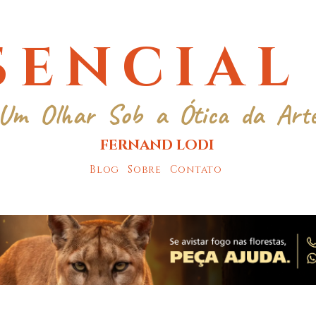
SENCIAL
Um Olhar Sob a Ótica da Art
FERNAND LODI
Blog
Sobre
Contato