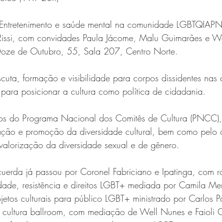
“Entretenimento e saúde mental na comunidade LGBTQIAP
issi, com convidades Paula Jácome, Malu Guimarães e 
Doze de Outubro, 55, Sala 207, Centro Norte.
scuta, formação e visibilidade para corpos dissidentes nas
para posicionar a cultura como política de cidadania.
ios do Programa Nacional dos Comitês de Cultura (PNCC), a
ação e promoção da diversidade cultural, bem como pelo
valorização da diversidade sexual e de gênero.
uerda já passou por Coronel Fabriciano e Ipatinga, com r
idade, resistência e direitos LGBT+ mediada por Camila M
etos culturais para público LGBT+ ministrado por Carlos P
 cultura ballroom, com mediação de Well Nunes e Faioli 