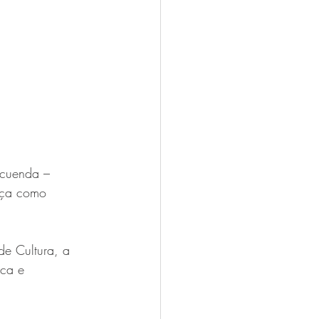
Acuenda – 
ença como 
de Cultura, a 
ica e 