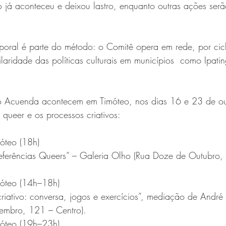
 já aconteceu e deixou lastro, enquanto outras ações serã
ral é parte do método: o Comitê opera em rede, por cicl
laridade das políticas culturais em municípios  como Ipati
o Acuenda acontecem em Timóteo, nos dias 16 e 23 de ou
queer e os processos criativos:
óteo (18h)
referências Queers” – Galeria Olho (Rua Doze de Outubro,
móteo (14h–18h)
criativo: conversa, jogos e exercícios”, mediação de André 
embro, 121 – Centro).
móteo (19h–23h)