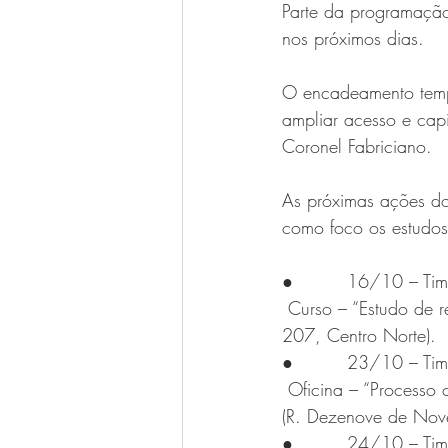
Parte da programação
nos próximos dias.
O encadeamento tempo
ampliar acesso e capi
Coronel Fabriciano.
As próximas ações d
como foco os estudos 
●         16/10 – Tim
 Curso – “Estudo de 
207, Centro Norte).
●         23/10 – Ti
 Oficina – “Processo 
(R. Dezenove de Nov
●         24/10 – Ti