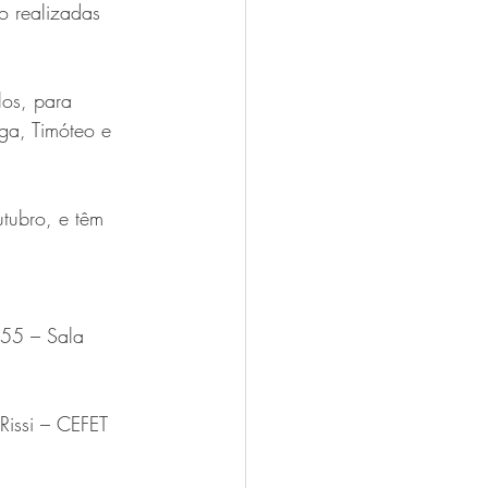
o realizadas 
os, para 
nga, Timóteo e 
tubro, e têm 
 55 – Sala 
Rissi – CEFET 