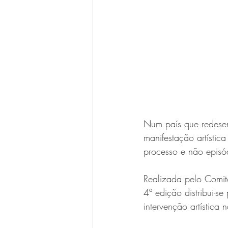
Num país que redesenh
manifestação artístic
processo e não episó
Realizada pelo Comit
4ª edição distribui-s
intervenção artística