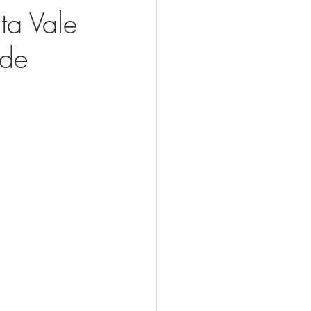
a Vale
ade