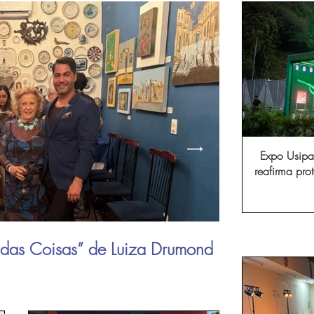
Expo Usipa 
reafirma pr
comércio, in
das Coisas” de Luiza Drumond
"Mais do que
emprego in