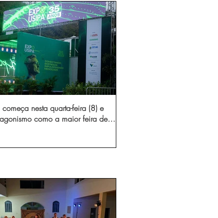
começa nesta quarta-feira (8) e
otagonismo como a maior feira de
dústria e prestação de serviços de
Minas Gerais
 nunca, precisamos nos unir para defender o
dustrial brasileiro", afirma Marcelo Chara