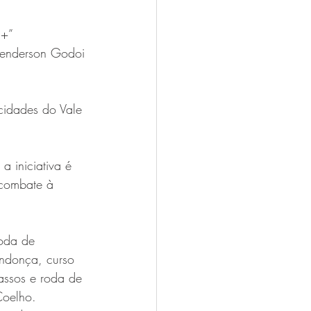
N+”
Wenderson Godoi
 cidades do Vale 
 iniciativa é 
 combate à 
oda de 
endonça, curso 
assos e roda de 
Coelho.