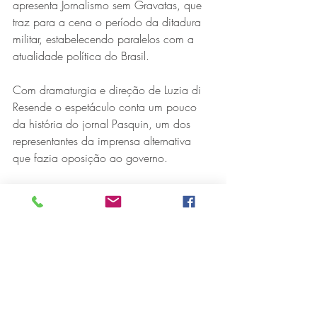
apresenta Jornalismo sem Gravatas, que 
traz para a cena o período da ditadura 
militar, estabelecendo paralelos com a 
atualidade política do Brasil. 
Com dramaturgia e direção de Luzia di 
Resende o espetáculo conta um pouco 
da história do jornal Pasquin, um dos 
representantes da imprensa alternativa 
que fazia oposição ao governo. 
“Era chamado de jornalismo sem 
gravatas. O trabalho de artistas e 
jornalistas foi um canal para apresentar 
as notícias da época. As arbitrariedades 
do regime e a dureza dos decretos 
reprimiram o povo, matou pessoas e 
favoreceu as elites”, destaca Luzia. 