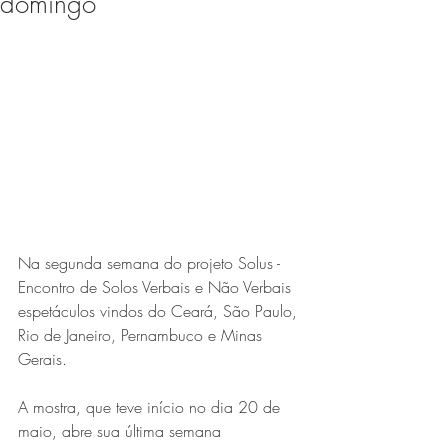
domingo
Expo Usipa começa nesta
quarta-feira (8) e reafirma
protagonismo como a maior
feira de comércio, indústria e
prestação de serviços de Minas
Gerais
Na segunda semana do projeto Solus - 
Encontro de Solos Verbais e Não Verbais 
espetáculos vindos do Ceará, São Paulo, 
Rio de Janeiro, Pernambuco e Minas 
Projeto abre inscrições para
Gerais. 
formar grupo de teatro cristão
no Vale do Aço
A mostra, que teve início no dia 20 de 
maio, abre sua última semana 