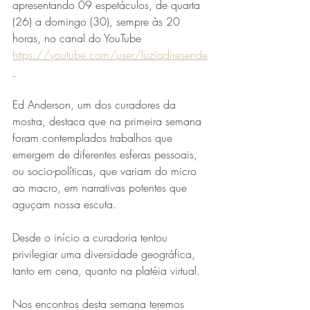
apresentando 09 espetáculos, de quarta 
(26) a domingo (30), sempre às 20 
horas, no canal do YouTube 
https://youtube.com/user/luziadiresende
.
Ed Anderson, um dos curadores da 
mostra, destaca que na primeira semana 
foram contemplados trabalhos que 
Série MPB abre temporada de
emergem de diferentes esferas pessoais, 
shows em Ipatinga com Flávio
ou socio-políticas, que variam do micro 
Venturini
ao macro, em narrativas potentes que 
aguçam nossa escuta. 
Desde o início a curadoria tentou 
privilegiar uma diversidade geográfica, 
tanto em cena, quanto na platéia virtual. 
Nos encontros desta semana teremos 