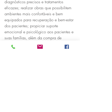
diagnósticos precisos e tratamentos 
eficazes; realizar obras que possibilitem 
ambientes mais confortáveis e bem 
equipados para recuperação e bem-estar 
dos pacientes; propiciar suporte 
emocional e psicológico aos pacientes e 
suas famílias, além da compra de 
materiais, insumos e medicamentos que 
possibilitam uma assistência completa.
COMO CONTRIBUIR
As doações podem ser realizadas por 
pessoas físicas e jurídicas pela 
Plataforma de Doação disponível em 
www.fsfx.com.br
.  No portal também está 
disponível informações do trabalho 
realizado pela Unidade de Oncologia 
do HMC.