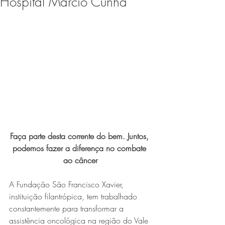
Hospital Márcio Cunha
Expo Usipa começa nesta
quarta-feira (8) e reafirma
protagonismo como a maior
feira de comércio, indústria e
prestação de serviços de Minas
Gerais
Faça parte desta corrente do bem. Juntos, 
podemos fazer a diferença no combate 
ao câncer
Exposição “O Silêncio das
A Fundação São Francisco Xavier, 
Coisas” da artista visual Luiza
instituição filantrópica, tem trabalhado 
Drumond
constantemente para transformar a 
assistência oncológica na região do Vale 