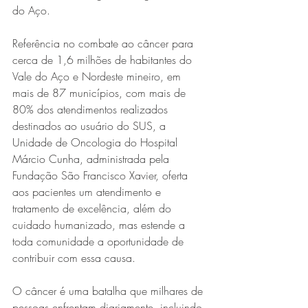
do Aço.
Referência no combate ao câncer para 
cerca de 1,6 milhões de habitantes do 
Vale do Aço e Nordeste mineiro, em 
mais de 87 municípios, com mais de 
80% dos atendimentos realizados 
destinados ao usuário do SUS, a 
Série MPB abre temporada de
Unidade de Oncologia do Hospital 
Márcio Cunha, administrada pela 
shows em Ipatinga com Flávio
Fundação São Francisco Xavier, oferta 
Venturini
aos pacientes um atendimento e 
tratamento de excelência, além do 
cuidado humanizado, mas estende a 
toda comunidade a oportunidade de 
contribuir com essa causa.
O câncer é uma batalha que milhares de 
pessoas enfrentam diariamente, incluindo 