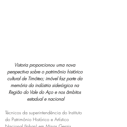
Expo Usipa começa nesta
quarta-feira (8) e reafirma
protagonismo como a maior
feira de comércio, indústria e
prestação de serviços de Minas
Gerais
Vistoria proporcionou uma nova 
perspectiva sobre o patrimônio histórico 
cultural de Timóteo; imóvel faz parte da 
memória da indústria siderúrgica na 
Região do Vale do Aço e nos âmbitos 
Projeto abre inscrições para
estadual e nacional
formar grupo de teatro cristão
Técnicos da superintendência do Instituto 
no Vale do Aço
do Patrimônio Histórico e Artístico 
Nacional (Iphan) em Minas Gerais 