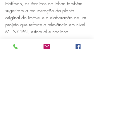
Hoffman, os técnicos do Iphan também 
sugeriram a recuperação da planta 
original do imóvel e a elaboração de um 
projeto que reforce a relevância em nível 
MUNICIPAL, estadual e nacional. 
Célio de Sousa, que é membro do 
Conselho Municipal do Patrimônio 
Cultural, também participou da visita e 
lembrou de alguns dados importantes do 
forno. 