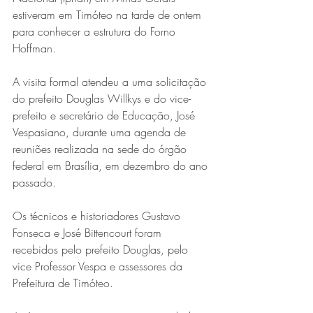
estiveram em Timóteo na tarde de ontem 
para conhecer a estrutura do Forno 
Hoffman. 
A visita formal atendeu a uma solicitação 
do prefeito Douglas Willkys e do vice-
prefeito e secretário de Educação, José 
Vespasiano, durante uma agenda de 
Série MPB abre temporada de
reuniões realizada na sede do órgão 
shows em Ipatinga com Flávio
federal em Brasília, em dezembro do ano 
passado.
Venturini
Os técnicos e historiadores Gustavo 
Fonseca e José Bittencourt foram 
recebidos pelo prefeito Douglas, pelo 
vice Professor Vespa e assessores da 
Prefeitura de Timóteo. 