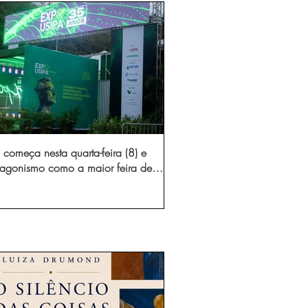
começa nesta quarta-feira (8) e
otagonismo como a maior feira de
dústria e prestação de serviços de
Minas Gerais
gura novo acesso e elimina mais de 15 mil
 caminhões por ano pelas vias de Timóteo