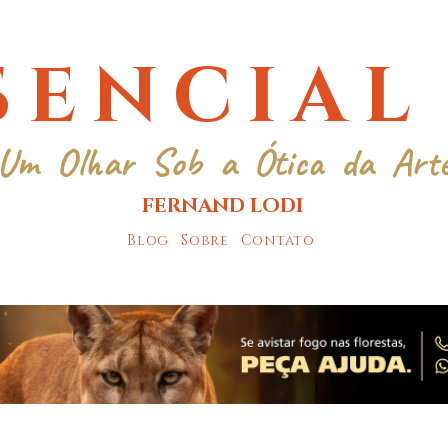
SENCIAL
Um Olhar Sob a Ótica da Art
FERNAND LODI
Blog
Sobre
Contato