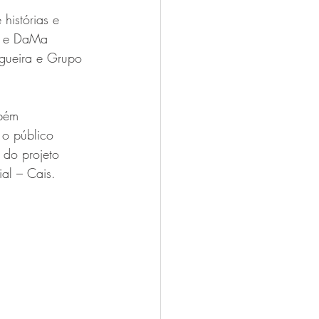
histórias e 
i, e DaMa 
gueira e Grupo 
bém 
 o público 
 do projeto 
al – Cais.