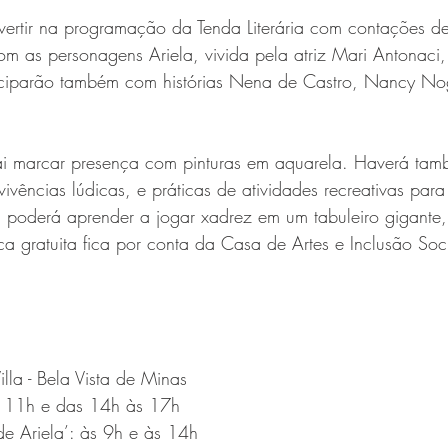
vertir na programação da Tenda Literária com contações de 
om as personagens Ariela, vivida pela atriz Mari Antonac
ticiparão também com histórias Nena de Castro, Nancy No
vai marcar presença com pinturas em aquarela. Haverá tam
vivências lúdicas, e práticas de atividades recreativas para
 poderá aprender a jogar xadrez em um tabuleiro gigante,
 gratuita fica por conta da Casa de Artes e Inclusão Soci
lla - Bela Vista de Minas
s 11h e das 14h às 17h
e Ariela’: às 9h e às 14h