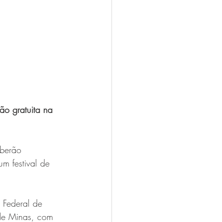
o gratuita na 
eberão 
m festival de 
i Federal de 
 de Minas, com 