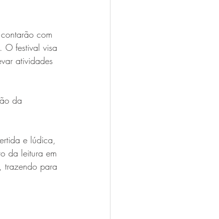
e contarão com 
 O festival visa 
evar atividades 
ção da 
rtida e lúdica, 
o da leitura em 
, trazendo para 