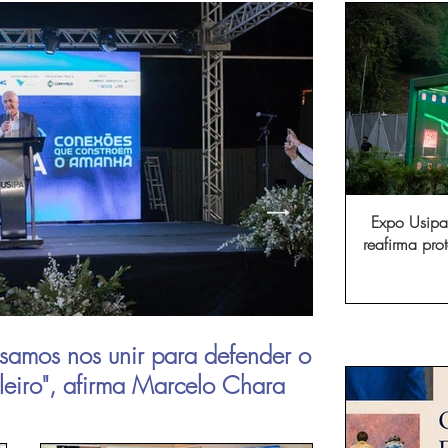
Expo Usipa 
reafirma pr
comércio, in
samos nos unir para defender o
Aperam inau
ileiro", afirma Marcelo Chara
viagens de