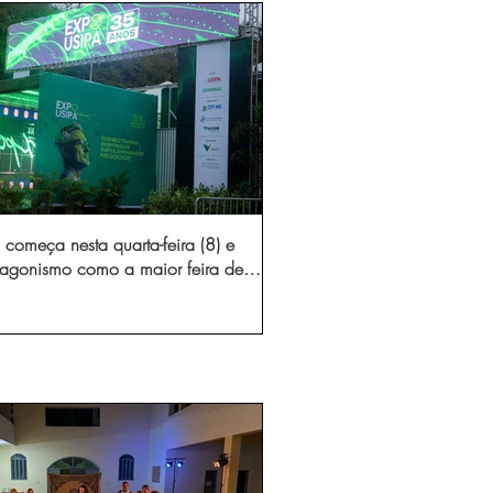
começa nesta quarta-feira (8) e
otagonismo como a maior feira de
dústria e prestação de serviços de
Minas Gerais
gura novo acesso e elimina mais de 15 mil
 caminhões por ano pelas vias de Timóteo