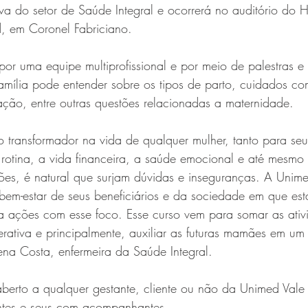
va do setor de Saúde Integral e ocorrerá no auditório do H
, em Coronel Fabriciano. 
por uma equipe multiprofissional e por meio de palestras e 
amília pode entender sobre os tipos de parto, cuidados c
ção, entre outras questões relacionadas a maternidade.
 transformador na vida de qualquer mulher, tanto para se
 rotina, a vida financeira, a saúde emocional e até mesmo 
azões, é natural que surjam dúvidas e inseguranças. A Unim
em-estar de seus beneficiários e da sociedade em que está
a ações com esse foco. Esse curso vem para somar as ativ
rativa e principalmente, auxiliar as futuras mamães em u
rena Costa, enfermeira da Saúde Integral.
 aberto a qualquer gestante, cliente ou não da Unimed Val
ntes e seus com acompanhantes. 