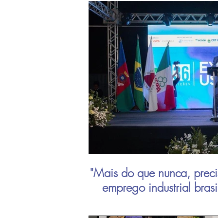
"Mais do que nunca, preci
emprego industrial bras