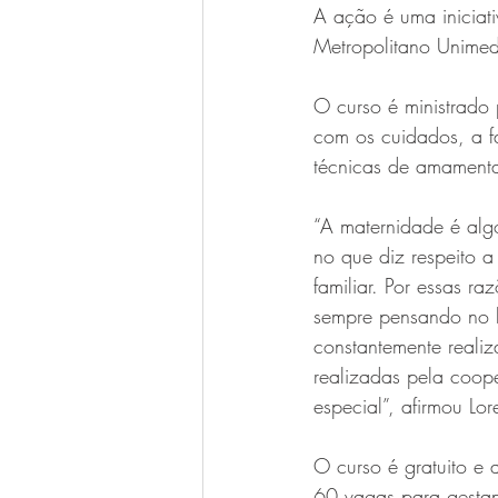
A ação é uma iniciati
Metropolitano Unimed
O curso é ministrado 
com os cuidados, a f
técnicas de amamenta
“A maternidade é algo
no que diz respeito a
familiar. Por essas r
sempre pensando no b
constantemente realiz
realizadas pela coope
especial”, afirmou Lo
O curso é gratuito e
60 vagas para gesta