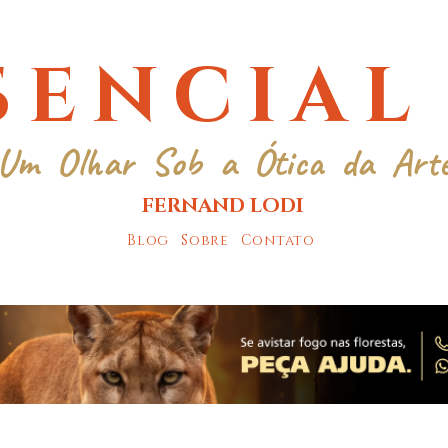
SENCIAL
Um Olhar Sob a Ótica da Art
FERNAND LODI
Blog
Sobre
Contato