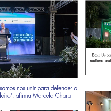
Expo Usipa 
reafirma pr
comércio, in
samos nos unir para defender o
Aperam inau
ileiro", afirma Marcelo Chara
viagens de