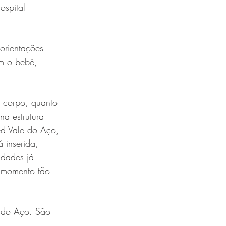
ospital 
orientações 
om o bebê, 
u corpo, quanto 
na estrutura 
ed Vale do Aço, 
 inserida, 
idades já 
m momento tão 
e do Aço. São 