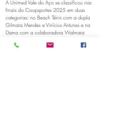
A Unimed Vale do Aço se classificou nas 
finais do Coopsportes 2025 em duas 
categorias: no Beach Tênis com a dupla 
Gilmara Mendes e Vinícius Antunes e na 
Dama com a colaboradora Walmara 
Oliveira que venceu todos os jogos e, 
invicta, conquistou o primeiro lugar 
fazendo da nossa singular a única do 
sistema Unimed a levar o Troféu de Ouro 
pra sede.
A vencedora e Analista de Negócio em 
TI, na Unimed Vale do Aço, compartilhou 
o seu sentimento em representar a 
cooperativa na competição.
"Participar do Coopsportes 2025 foi uma 
experiência inesquecível e extremamente 
gratificante. Tive a honra de representar a 