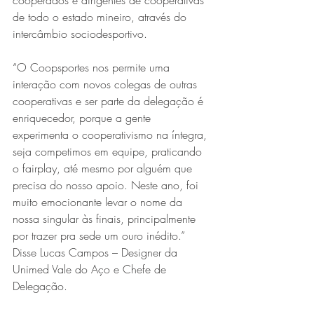
de todo o estado mineiro, através do 
intercâmbio sociodesportivo.
“O Coopsportes nos permite uma 
interação com novos colegas de outras 
cooperativas e ser parte da delegação é 
enriquecedor, porque a gente 
experimenta o cooperativismo na íntegra, 
Série MPB abre temporada de
seja competimos em equipe, praticando 
shows em Ipatinga com Flávio
o fairplay, até mesmo por alguém que 
precisa do nosso apoio. Neste ano, foi 
Venturini
muito emocionante levar o nome da 
nossa singular às finais, principalmente 
por trazer pra sede um ouro inédito.” 
Disse Lucas Campos – Designer da 
Unimed Vale do Aço e Chefe de 
Delegação.