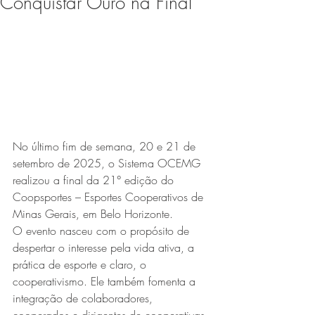
Conquistar Ouro na Final
Expo Usipa começa nesta
quarta-feira (8) e reafirma
protagonismo como a maior
feira de comércio, indústria e
prestação de serviços de Minas
Gerais
No último fim de semana, 20 e 21 de 
setembro de 2025, o Sistema OCEMG 
realizou a final da 21° edição do 
Coopsportes – Esportes Cooperativos de 
Minas Gerais, em Belo Horizonte.
O evento nasceu com o propósito de 
Projeto abre inscrições para
despertar o interesse pela vida ativa, a 
formar grupo de teatro cristão
prática de esporte e claro, o 
no Vale do Aço
cooperativismo. Ele também fomenta a 
integração de colaboradores, 
cooperados e dirigentes de cooperativas 