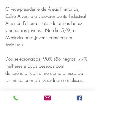
O vice-presidente de Áreas Primárias, 
Célio Alves, e o vice-presidente Industrial 
Americo Ferreira Neto, deram as boas-
vindas aos jovens.  No dia 5/9, o 
Mentoria para Jovens começa em 
Itatiaiuçu.
Dos selecionados, 90% são negros, 77% 
mulheres e duas pessoas com 
deficiência, conforme compromisso da 
Usiminas com a diversidade e inclusão.
Eles vão participar de seis encontros 
online no segundo semestre, abordando 
temas como gestão de tempo, 
autoconhecimento, soft skills, mercado de 
trabalho, preparação para processos 
seletivos e habilidades socioemocionais.