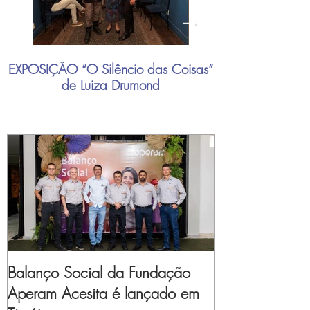
EXPOSIÇÃO “O Silêncio das Coisas”
"Mais do que nu
de Luiza Drumond
industrial brasil
Balanço Social da Fundação
Aperam Acesita é lançado em