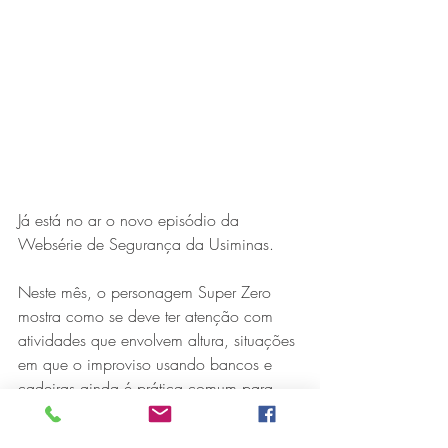
Expo Usipa começa nesta
quarta-feira (8) e reafirma
protagonismo como a maior
feira de comércio, indústria e
prestação de serviços de Minas
Gerais
Já está no ar o novo episódio da 
Websérie de Segurança da Usiminas.
Neste mês, o personagem Super Zero 
mostra como se deve ter atenção com 
Exposição “O Silêncio das
atividades que envolvem altura, situações 
em que o improviso usando bancos e 
Coisas” da artista visual Luiza
cadeiras ainda é prática comum para 
Drumond
muitas pessoas na hora de realizar 
tarefas em casa. 