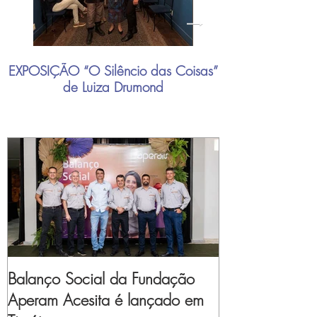
EXPOSIÇÃO “O Silêncio das Coisas”
"Mais do que nu
de Luiza Drumond
industrial brasil
Balanço Social da Fundação
Aperam Acesita é lançado em