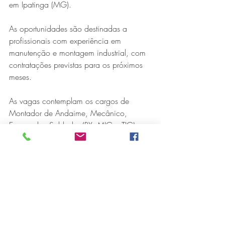
em Ipatinga (MG).
As oportunidades são destinadas a 
profissionais com experiência em 
manutenção e montagem industrial, com 
contratações previstas para os próximos 
meses.
As vagas contemplam os cargos de 
Montador de Andaime, Mecânico, 
Encanador, Soldador (RX, MIG e TIG), 
Maçariqueiro e Ajudante. As inscrições 
devem ser realizadas exclusivamente de 
forma online.
Os candidatos selecionados passarão a 
integrar o Banco de Candidatos da 
empresa, não sendo aceito o envio ou a 
entrega de currículos presencialmente.