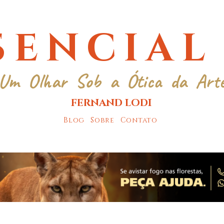
SENCIAL
Um Olhar Sob a Ótica da Art
FERNAND LODI
Blog
Sobre
Contato