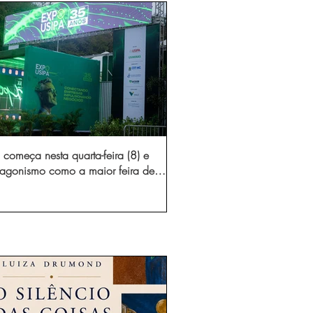
começa nesta quarta-feira (8) e
otagonismo como a maior feira de
dústria e prestação de serviços de
Minas Gerais
gura novo acesso e elimina mais de 15 mil
 caminhões por ano pelas vias de Timóteo