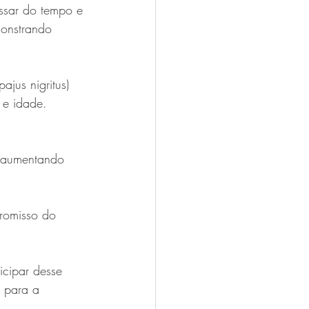
assar do tempo e 
onstrando 
ajus nigritus) 
 e idade.
, aumentando 
romisso do 
icipar desse 
 para a 