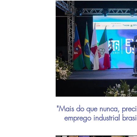
"Mais do que nunca, preci
emprego industrial bras