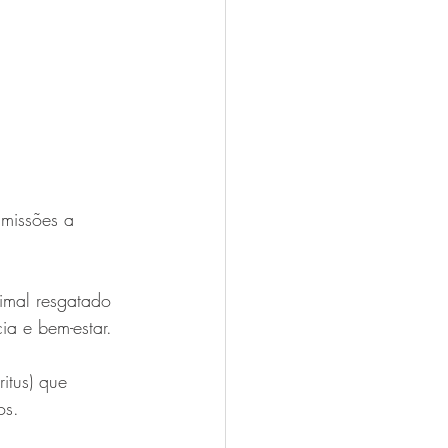
missões a 
imal resgatado 
ia e bem-estar.
itus) que 
os.