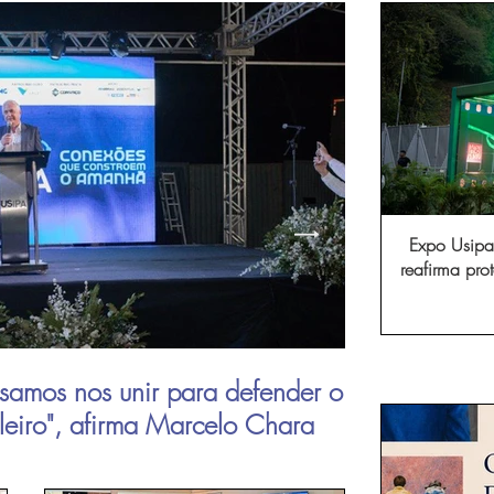
Expo Usipa 
reafirma pr
comércio, in
samos nos unir para defender o
Aperam inau
ileiro", afirma Marcelo Chara
viagens de