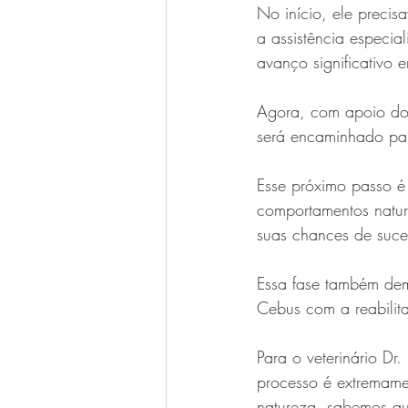
No início, ele precis
a assistência especi
avanço significativo 
Agora, com apoio do In
será encaminhado par
Esse próximo passo é 
comportamentos natur
suas chances de suce
Essa fase também dem
Cebus com a reabilit
Para o veterinário Dr.
processo é extremame
natureza, sabemos q