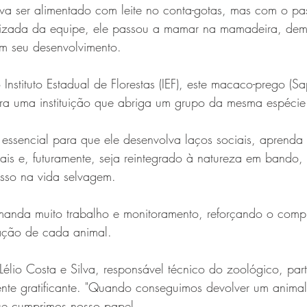
ava ser alimentado com leite no conta-gotas, mas com o p
alizada da equipe, ele passou a mamar na mamadeira, dem
em seu desenvolvimento.
stituto Estadual de Florestas (IEF), este macaco-prego (Sap
a uma instituição que abriga um grupo da mesma espécie
essencial para que ele desenvolva laços sociais, aprenda 
ais e, futuramente, seja reintegrado à natureza em bando
sso na vida selvagem.
anda muito trabalho e monitoramento, reforçando o comp
ação de cada animal.
 Lélio Costa e Silva, responsável técnico do zoológico, part
nte gratificante. "Quando conseguimos devolver um animal
ue cumprimos nosso papel.