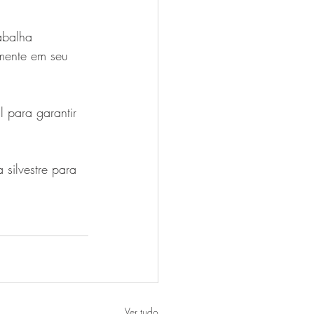
abalha 
mente em seu 
 para garantir 
silvestre para 
Ver tudo