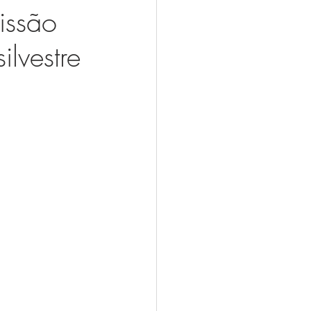
issão
lvestre