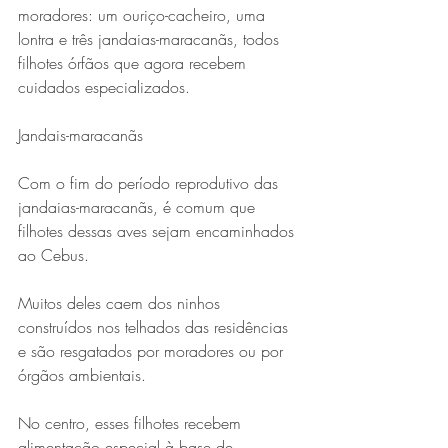
moradores: um ouriço-cacheiro, uma 
lontra e três jandaias-maracanãs, todos 
filhotes órfãos que agora recebem 
cuidados especializados.
Jandais-maracanãs
Com o fim do período reprodutivo das 
Série MPB abre temporada de
jandaias-maracanãs, é comum que 
filhotes dessas aves sejam encaminhados 
shows em Ipatinga com Flávio
ao Cebus.
Venturini
Muitos deles caem dos ninhos 
construídos nos telhados das residências 
e são resgatados por moradores ou por 
órgãos ambientais.
No centro, esses filhotes recebem 
alimentação especial à base de 