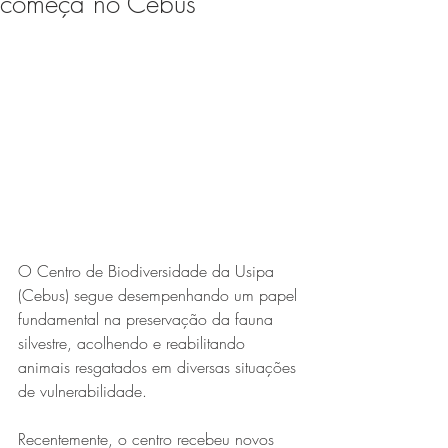
começa no Cebus
Expo Usipa começa nesta
quarta-feira (8) e reafirma
protagonismo como a maior
feira de comércio, indústria e
prestação de serviços de Minas
Gerais
O Centro de Biodiversidade da Usipa 
(Cebus) segue desempenhando um papel 
fundamental na preservação da fauna 
Exposição “O Silêncio das
silvestre, acolhendo e reabilitando 
animais resgatados em diversas situações 
Coisas” da artista visual Luiza
de vulnerabilidade.
Drumond
Recentemente, o centro recebeu novos 