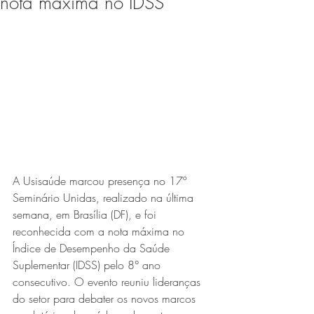
nota máxima no IDSS
Expo Usipa começa nesta
quarta-feira (8) e reafirma
protagonismo como a maior
feira de comércio, indústria e
prestação de serviços de Minas
Gerais
A Usisaúde marcou presença no 17º 
Seminário Unidas, realizado na última 
semana, em Brasília (DF), e foi 
reconhecida com a nota máxima no 
Exposição “O Silêncio das
Índice de Desempenho da Saúde 
Coisas” da artista visual Luiza
Suplementar (IDSS) pelo 8° ano 
Drumond
consecutivo. O evento reuniu lideranças 
do setor para debater os novos marcos 