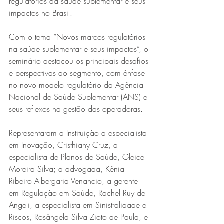
regulatórios da saúde suplementar e seus 
impactos no Brasil.
Com o tema “Novos marcos regulatórios 
na saúde suplementar e seus impactos”, o 
seminário destacou os principais desafios 
e perspectivas do segmento, com ênfase 
no novo modelo regulatório da Agência 
Nacional de Saúde Suplementar (ANS) e 
Série MPB abre temporada de
seus reflexos na gestão das operadoras.
shows em Ipatinga com Flávio
Venturini
Representaram a Instituição a especialista 
em Inovação, Cristhiany Cruz, a 
especialista de Planos de Saúde, Gleice 
Moreira Silva; a advogada, Kênia 
Ribeiro Albergaria Venancio, a gerente 
em Regulação em Saúde, Rachel Ruy de 
Angeli, a especialista em Sinistralidade e 
Riscos, Rosângela Silva Zioto de Paula, e 