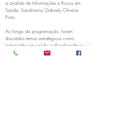
a analista de Informações e Riscos em 
Saúde, Sandrianny Gabriely Oliveira 
Pinto.
Ao longo da programação, foram 
discutidos temas estratégicos como 
autogestão em saúde, judicialização e 
incorporação tecnológica, além das 
mudanças regulatórias conduzidas pela 
ANS, com foco na inovação, 
governança e sustentabilidade do 
sistema. Consolidado como um dos 
principais fóruns do setor, o Seminário 
Unidas promove networking qualificado, 
troca de experiências e a construção de 
soluções para o fortalecimento da saúde 
suplementar no país.
Durante o evento, a Usisaúde foi 