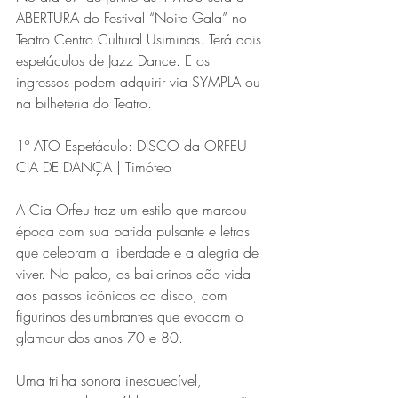
ABERTURA do Festival “Noite Gala” no 
Teatro Centro Cultural Usiminas. Terá dois 
espetáculos de Jazz Dance. E os 
ingressos podem adquirir via SYMPLA ou 
na bilheteria do Teatro.
1º ATO Espetáculo: DISCO da ORFEU 
CIA DE DANÇA | Timóteo
Série MPB abre temporada de
shows em Ipatinga com Flávio
A Cia Orfeu traz um estilo que marcou 
época com sua batida pulsante e letras 
Venturini
que celebram a liberdade e a alegria de 
viver. No palco, os bailarinos dão vida 
aos passos icônicos da disco, com 
figurinos deslumbrantes que evocam o 
glamour dos anos 70 e 80.
Uma trilha sonora inesquecível, 