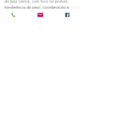
do Jazz Dance, com foco na postura, 
transferência de peso, coordenação e 
isolamentos.
A abordagem é construída de forma 
progressiva, com linguagem acessível e 
acolhedora para quem está começando. 
A ideia é desenvolver consciência 
corporal e apresentar os elementos 
essenciais do estilo com clareza e ritmo.
Workshop Lyrical Jazz – Teen e Adulto 
(Intermediário/Avançado) 29 de Junho | 
10h às 12h
Voltado para quem já tem vivência em 
Jazz.Serão trabalhadas qualidades de 
movimento como fluidez, intensidade e 
tensão cênica. A proposta da aula é 
uma investigação sobre sensibilidade, 