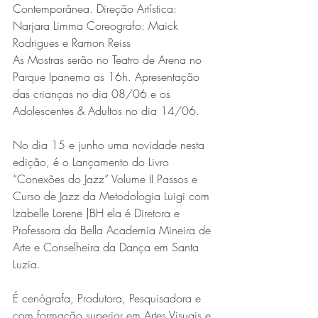
Contemporânea. Direção Artística: 
Narjara Limma Coreografo: Maick 
Rodrigues e Ramon Reiss
As Mostras serão no Teatro de Arena no 
Parque Ipanema as 16h. Apresentação 
das crianças no dia 08/06 e os 
Adolescentes & Adultos no dia 14/06.
No dia 15 e junho uma novidade nesta 
edição, é o Lançamento do Livro 
“Conexões do Jazz” Volume II Passos e 
Curso de Jazz da Metodologia Luigi com 
Izabelle Lorene |BH ela é Diretora e 
Professora da Bella Academia Mineira de 
Arte e Conselheira da Dança em Santa 
Luzia.
É cenógrafa, Produtora, Pesquisadora e 
com formação superior em Artes Visuais e 