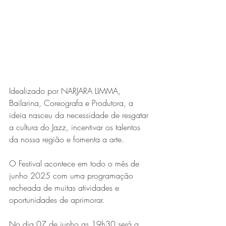
Expo Usipa começa nesta
quarta-feira (8) e reafirma
protagonismo como a maior
feira de comércio, indústria e
prestação de serviços de Minas
Gerais
Idealizado por NARJARA LIMMA, 
Bailarina, Coreografa e Produtora, a 
ideia nasceu da necessidade de resgatar 
a cultura do Jazz, incentivar os talentos 
da nossa região e fomenta a arte.
O Festival acontece em todo o mês de 
Projeto abre inscrições para
junho 2025 com uma programação 
formar grupo de teatro cristão
recheada de muitas atividades e 
oportunidades de aprimorar.
no Vale do Aço
No dia 07 de junho as 19h30 será a 