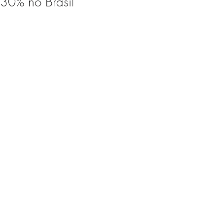
30% no Brasil
Expo Usipa começa nesta
quarta-feira (8) e reafirma
protagonismo como a maior
feira de comércio, indústria e
prestação de serviços de Minas
Gerais
Projeto abre inscrições para
formar grupo de teatro cristão
no Vale do Aço