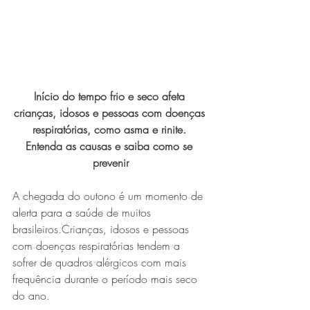
Início do tempo frio e seco afeta 
crianças, idosos e pessoas com doenças 
respiratórias, como asma e rinite. 
Série MPB abre temporada de
Entenda as causas e saiba como se 
prevenir
shows em Ipatinga com Flávio
Venturini
A chegada do outono é um momento de 
alerta para a saúde de muitos 
brasileiros.Crianças, idosos e pessoas 
com doenças respiratórias tendem a 
sofrer de quadros alérgicos com mais 
frequência durante o período mais seco 
do ano. 