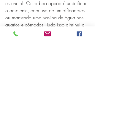
essencial. Outra boa opção é umidificar 
o ambiente, com uso de umidificadores 
ou mantendo uma vasilha de água nos 
quartos e cômodos. Tudo isso diminui a 
chance dos agentes irritativos se 
dispersarem com mais facilidade”, ensina 
Soraya.
A lavagem nasal regular, com uso de 
soluções salinas, também é útil para 
evitar quadros alérgicos e reduzir os 
sintomas durante as crises, aprimorando 
a qualidade de vida do paciente. 
E para quem sofre de crises alérgicas 
frequentes e prolongadas no outono e no 
inverno, também vale uma consulta com 
um especialista. “Dessa forma, é possível 
chegar a um diagnóstico preciso e, 
quando necessário, fazer o tratamento 