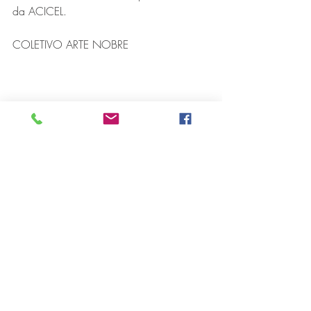
da ACICEL.
COLETIVO ARTE NOBRE
Na linha de frente do stand Suzana 
Gouvêa Simões apresentou elementos de 
artesanato, roupas, bolsas, entre outras 
peças de arte de valor inestimável, onde 