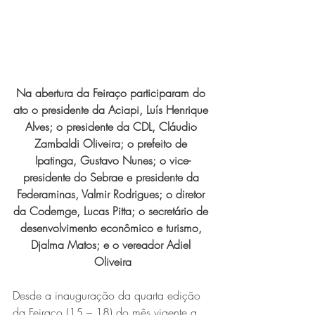
Expo Usipa começa nesta
quarta-feira (8) e reafirma
protagonismo como a maior
feira de comércio, indústria e
Na abertura da Feiraço participaram do 
prestação de serviços de Minas
ato o presidente da Aciapi, Luís Henrique 
Gerais
Alves; o presidente da CDL, Cláudio 
Zambaldi Oliveira; o prefeito de 
Ipatinga, Gustavo Nunes; o vice-
presidente do Sebrae e presidente da 
Federaminas, Valmir Rodrigues; o diretor 
da Codemge, Lucas Pitta; o secretário de 
desenvolvimento econômico e turismo, 
Exposição “O Silêncio das
Djalma Matos; e o vereador Adiel 
Coisas” da artista visual Luiza
Oliveira
Drumond
Desde a inauguração da quarta edição 
da Feiraço (15 – 18) do mês vigente a 