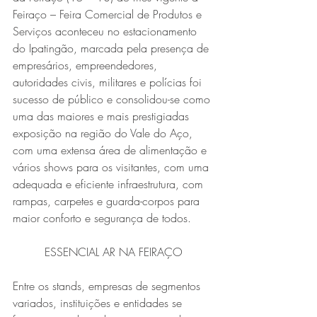
Feiraço – Feira Comercial de Produtos e 
Serviços aconteceu no estacionamento 
do Ipatingão, marcada pela presença de 
empresários, empreendedores, 
autoridades civis, militares e polícias foi 
sucesso de público e consolidou-se como 
uma das maiores e mais prestigiadas 
exposição na região do Vale do Aço, 
Série MPB abre temporada de
com uma extensa área de alimentação e 
shows em Ipatinga com Flávio
vários shows para os visitantes, com uma 
adequada e eficiente infraestrutura, com 
Venturini
rampas, carpetes e guarda-corpos para 
maior conforto e segurança de todos.   
ESSENCIAL AR NA FEIRAÇO
Entre os stands, empresas de segmentos 
variados, instituições e entidades se 