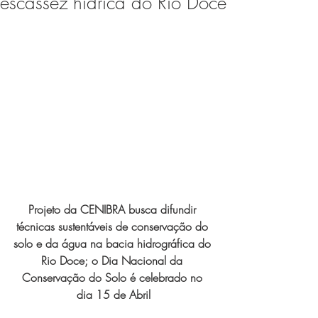
escassez hídrica do Rio Doce
Expo Usipa começa nesta
quarta-feira (8) e reafirma
protagonismo como a maior
feira de comércio, indústria e
prestação de serviços de Minas
Gerais
Projeto da CENIBRA busca difundir 
técnicas sustentáveis de conservação do 
Projeto abre inscrições para
solo e da água na bacia hidrográfica do 
formar grupo de teatro cristão
Rio Doce; o Dia Nacional da 
Conservação do Solo é celebrado no 
no Vale do Aço
dia 15 de Abril