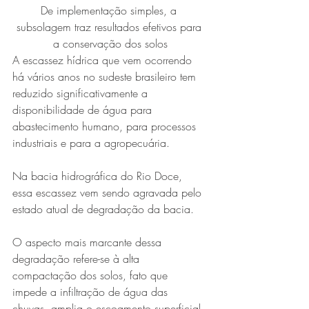
De implementação simples, a 
subsolagem traz resultados efetivos para 
a conservação dos solos
A escassez hídrica que vem ocorrendo 
há vários anos no sudeste brasileiro tem 
reduzido significativamente a 
disponibilidade de água para 
abastecimento humano, para processos 
Série MPB abre temporada de
industriais e para a agropecuária. 
shows em Ipatinga com Flávio
Na bacia hidrográfica do Rio Doce, 
Venturini
essa escassez vem sendo agravada pelo 
estado atual de degradação da bacia. 
O aspecto mais marcante dessa 
degradação refere-se à alta 
compactação dos solos, fato que 
impede a infiltração de água das 
chuvas, amplia o escoamento superficial 