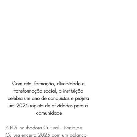
Expo Usipa começa nesta
quarta-feira (8) e reafirma
protagonismo como a maior
feira de comércio, indústria e
prestação de serviços de Minas
Gerais
Com arte, formação, diversidade e 
transformação social, a instituição 
celebra um ano de conquistas e projeta 
Projeto abre inscrições para
um 2026 repleto de atividades para a 
formar grupo de teatro cristão
comunidade
no Vale do Aço
A Filó Incubadora Cultural – Ponto de 
Cultura encerra 2025 com um balanço 