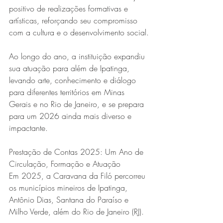
positivo de realizações formativas e 
artísticas, reforçando seu compromisso 
com a cultura e o desenvolvimento social.
Ao longo do ano, a instituição expandiu 
sua atuação para além de Ipatinga, 
levando arte, conhecimento e diálogo 
para diferentes territórios em Minas 
Série MPB abre temporada de
Gerais e no Rio de Janeiro, e se prepara 
para um 2026 ainda mais diverso e 
shows em Ipatinga com Flávio
impactante.
Venturini
Prestação de Contas 2025: Um Ano de 
Circulação, Formação e Atuação
Em 2025, a Caravana da Filó percorreu 
os municípios mineiros de Ipatinga, 
Antônio Dias, Santana do Paraíso e 
Milho Verde, além do Rio de Janeiro (RJ).