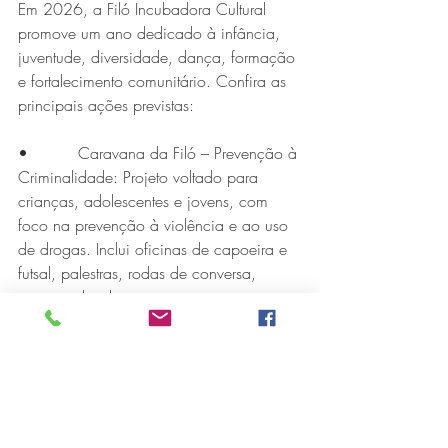
Em 2026, a Filó Incubadora Cultural 
promove um ano dedicado à infância, 
juventude, diversidade, dança, formação 
e fortalecimento comunitário. Confira as 
principais ações previstas:
•          Caravana da Filó – Prevenção à 
Criminalidade: Projeto voltado para 
crianças, adolescentes e jovens, com 
foco na prevenção à violência e ao uso 
de drogas. Inclui oficinas de capoeira e 
futsal, palestras, rodas de conversa, 
mostra cultural, torneio esportivo e 
atuação de um agente territorial.
•          Caravana da Filó – Arte e 
Diversidade: Circulação cultural com 
apresentações de artistas e grupos da 
região, valorizando a diversidade e a 
produção local. Artistas de diversas 