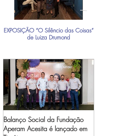
EXPOSIÇÃO “O Silêncio das Coisas”
"Mais do que nu
de Luiza Drumond
industrial brasil
Balanço Social da Fundação
Aperam Acesita é lançado em