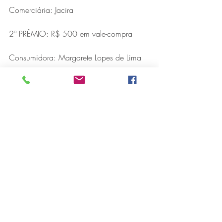
Comerciária: Jacira
2º PRÊMIO: R$ 500 em vale-compra
Consumidora: Margarete Lopes de Lima
Bairro: Tiradentes
Empresa: Mercafrutas
Comerciária: Ana Paula Oliveira
3º PRÊMIO: R$ 1.000 em vale-compra
Consumidora: Etiene de Andrade
Bairro: Bom Jardim