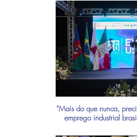
"Mais do que nunca, preci
emprego industrial bras