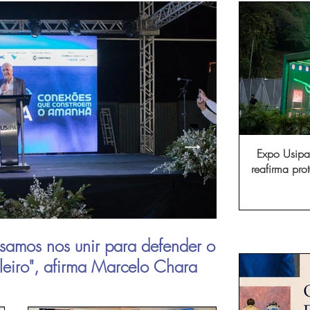
Expo Usipa 
reafirma pr
comércio, in
samos nos unir para defender o
Aperam inau
ileiro", afirma Marcelo Chara
viagens de