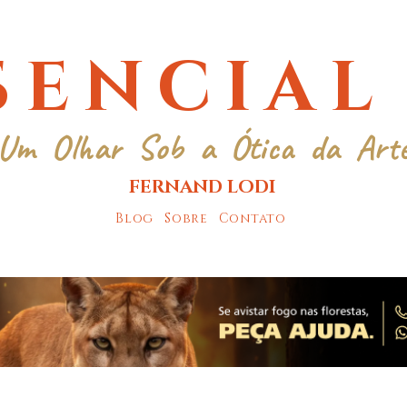
SENCIAL
Um Olhar Sob a Ótica da Art
FERNAND LODI
Blog
Sobre
Contato