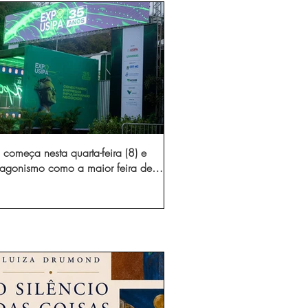
começa nesta quarta-feira (8) e
otagonismo como a maior feira de
dústria e prestação de serviços de
Minas Gerais
gura novo acesso e elimina mais de 15 mil
 caminhões por ano pelas vias de Timóteo