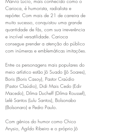
Márvio Lúcio, mais conhecido como o 
Carioca, é humorista, radialista e 
repórter. Com mais de 21 de carreira de 
muito sucesso, conquistou uma grande 
quantidade de fãs, com sua irreverência 
e incrível versatilidade. Carioca 
consegue prender a atenção do público 
com inúmeras e emblemáticas imitações.
Entre os personagens mais populares do 
meio artístico estão Jô Suado (Jô Soares), 
Boris (Boris Casoy), Pastor Craúdio 
(Pastor Claúdio), Didi Mais Cedo (Edir 
Macedo), Dilma Ducheff (Dilma Roussef), 
Lelê Santos (Lulu Santos), Bolsonabo 
(Bolsonaro) e Pedro Paulo.
Com gênios do humor como Chico 
Anysio, Agildo Ribeiro e o próprio Jô 