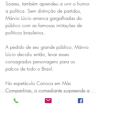
Soares, também aprendeu a unir o humor 
a política. Sem distinção de partidos, 
Márvio Lúcio arranca gargalhadas do 
público com as famosas imitações de 
políticos brasileiros.
A pedido de seu grande público, Márvio 
Lúcio decidiu então, levar esses 
consagrados personagens para os 
palcos de todo o Brasil.
No espetáculo Carioca em Más 
Companhias, o comediante surpreende a 
todos, com detalhes antes não vistos na 
televisão. Sozinho no palco, promove 
um show diferenciado, engraçado e 
eletrizante.
Buscando extrair o máximo de seus 