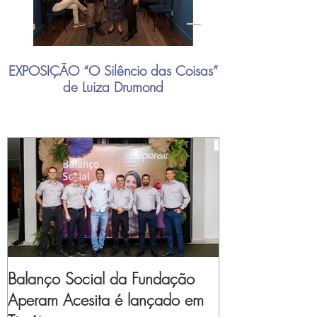
EXPOSIÇÃO “O Silêncio das Coisas”
"Mais do que nu
de Luiza Drumond
industrial brasil
Balanço Social da Fundação
Aperam Acesita é lançado em