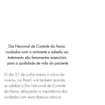
Expo Usipa começa nesta
quarta-feira (8) e reafirma
protagonismo como a maior
feira de comércio, indústria e
prestação de serviços de Minas
Gerais
Dia Nacional de Controle da Asma: 
cuidados com o ambiente e adesão ao 
tratamento são ferramentas essenciais 
para a qualidade de vida do paciente
O dia 21 de junho marca o início do 
Exposição “O Silêncio das
inverno, no Brasil, e é também quando 
se celebra o Dia Nacional de Controle 
Coisas” da artista visual Luiza
da Asma, reforçando a importância dos 
Drumond
cuidados com essa doença crônica.