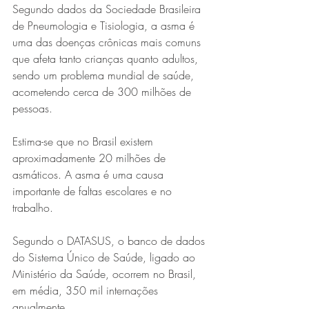
Segundo dados da Sociedade Brasileira 
de Pneumologia e Tisiologia, a asma é 
uma das doenças crônicas mais comuns 
que afeta tanto crianças quanto adultos, 
sendo um problema mundial de saúde, 
acometendo cerca de 300 milhões de 
pessoas.
Estima-se que no Brasil existem 
Série MPB abre temporada de
aproximadamente 20 milhões de 
shows em Ipatinga com Flávio
asmáticos. A asma é uma causa 
Venturini
importante de faltas escolares e no 
trabalho.
Segundo o DATASUS, o banco de dados 
do Sistema Único de Saúde, ligado ao 
Ministério da Saúde, ocorrem no Brasil, 
em média, 350 mil internações 
anualmente.