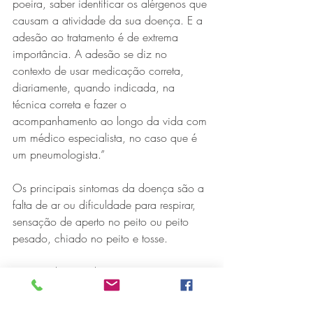
poeira, saber identificar os alérgenos que 
causam a atividade da sua doença. E a 
adesão ao tratamento é de extrema 
importância. A adesão se diz no 
contexto de usar medicação correta, 
diariamente, quando indicada, na 
técnica correta e fazer o 
acompanhamento ao longo da vida com 
um médico especialista, no caso que é 
um pneumologista.”
Os principais sintomas da doença são a 
falta de ar ou dificuldade para respirar, 
sensação de aperto no peito ou peito 
pesado, chiado no peito e tosse.
“O que desencadeia esses sintomas são 
as mudanças de tempo, por exemplo, o 
ambiente mais seco e frio faz com que 