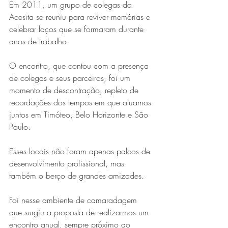
Em 2011, um grupo de colegas da 
Acesita se reuniu para reviver memórias e 
celebrar laços que se formaram durante 
anos de trabalho.
O encontro, que contou com a presença 
de colegas e seus parceiros, foi um 
momento de descontração, repleto de 
recordações dos tempos em que atuamos 
Série MPB abre temporada de
juntos em Timóteo, Belo Horizonte e São 
shows em Ipatinga com Flávio
Paulo.
Venturini
Esses locais não foram apenas palcos de 
desenvolvimento profissional, mas 
também o berço de grandes amizades.
Foi nesse ambiente de camaradagem 
que surgiu a proposta de realizarmos um 
encontro anual, sempre próximo ao 