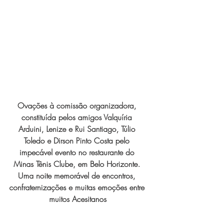
Expo Usipa começa nesta
quarta-feira (8) e reafirma
protagonismo como a maior
feira de comércio, indústria e
prestação de serviços de Minas
Gerais
Ovações à comissão organizadora, 
constituída pelos amigos Valquíria 
Arduini, Lenize e Rui Santiago, Túlio 
Toledo e Dirson Pinto Costa pelo 
impecável evento no restaurante do 
Minas Tênis Clube, em Belo Horizonte. 
Projeto abre inscrições para
Uma noite memorável de encontros, 
formar grupo de teatro cristão
confraternizações e muitas emoções entre 
no Vale do Aço
muitos Acesitanos