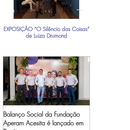
EXPOSIÇÃO “O Silêncio das Coisas”
"Mais do que nu
de Luiza Drumond
industrial brasil
Balanço Social da Fundação
Aperam Acesita é lançado em