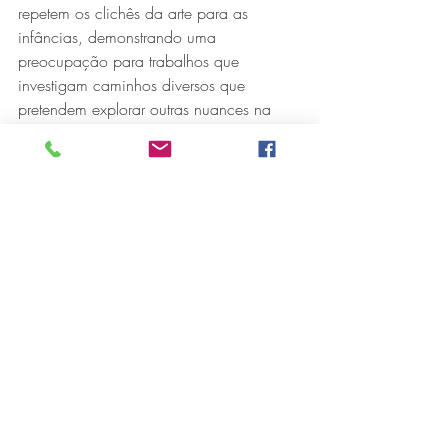
repetem os clichês da arte para as 
infâncias, demonstrando uma 
preocupação para trabalhos que 
investigam caminhos diversos que 
pretendem explorar outras nuances na 
abordagem com as crianças.
Realizado pelo Hibridus Dança, o evento 
tem idealização e coordenação geral de 
Luciano Botelho e Wenderson Godoi que 
também assinam a curadoria.
Fundado em 2002, o Hibridus Dança 
vem, desde 2018, de maneira 
ininterrupta, desenvolvendo pesquisa 
dedicada a trabalho para as infâncias, 
compreendendo “infância” como eixo 
basilar de todo ser humano, de qualquer 
idade cronológica.